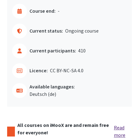
Course end:
-
Current status:
Ongoing course
Current participants:
410
Licence:
CC BY-NC-SA 4.0
Available languages:
Deutsch ‎(de)‎
All courses on iMooX are and remain free
Read
for everyone!
more