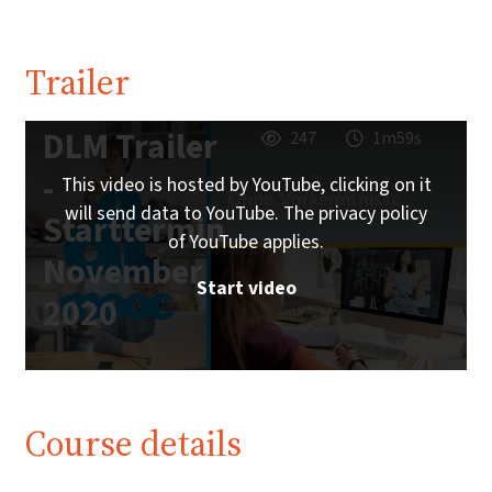
Trailer
DLM Trailer
247
1m59s
-
This video is hosted by YouTube, clicking on it
will send data to YouTube. The privacy policy
Starttermin
of YouTube applies.
November
Start video
2020
Course details