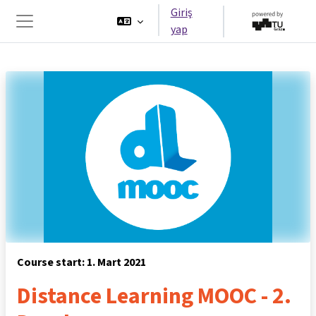
Ana içeriğe git
Giriş
yap
Yan panel
Course start: 1. Mart 2021
Distance Learning MOOC - 2.