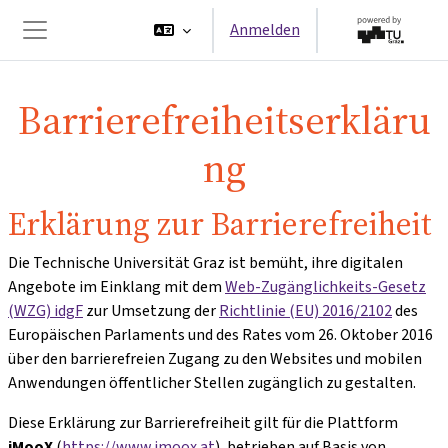
Zum Hauptinhalt
Anmelden
Website-Übersicht
Barrierefreiheitserkläru
ng
Erklärung zur Barrierefreiheit
Die Technische Universität Graz ist bemüht, ihre digitalen
Angebote im Einklang mit dem
Web-Zugänglichkeits-Gesetz
(WZG) idgF
zur Umsetzung der
Richtlinie (EU) 2016/2102
des
Europäischen Parlaments und des Rates vom 26. Oktober 2016
über den barrierefreien Zugang zu den Websites und mobilen
Anwendungen öffentlicher Stellen zugänglich zu gestalten.
Diese Erklärung zur Barrierefreiheit gilt für die Plattform
iMooX
(
https://www.imoox.at
), betrieben auf Basis von