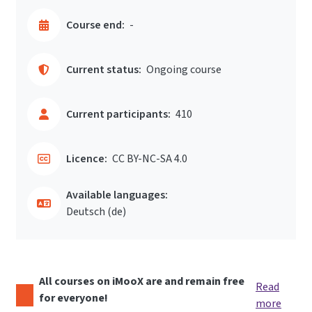
Course end:
-
Current status:
Ongoing course
Current participants:
410
Licence:
CC BY-NC-SA 4.0
Available languages:
Deutsch ‎(de)‎
All courses on iMooX are and remain free
Read
for everyone!
more