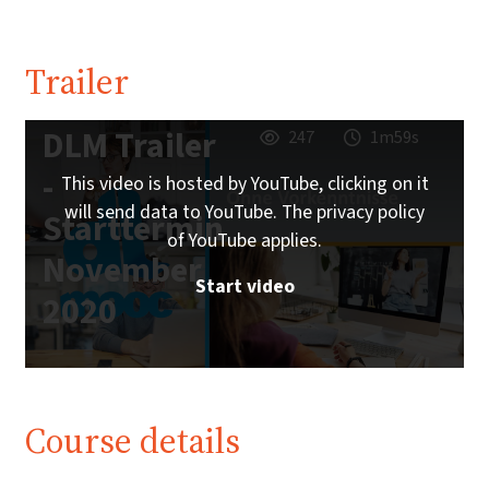
Trailer
DLM Trailer
247
1m59s
-
This video is hosted by YouTube, clicking on it
will send data to YouTube. The privacy policy
Starttermin
of YouTube applies.
November
Start video
2020
Course details