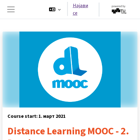
Оди до главна содржина
Најави
се
Страничен панел
Course start: 1. март 2021
Distance Learning MOOC - 2.