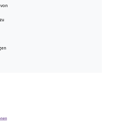
 von
 zu
t
gen
onen