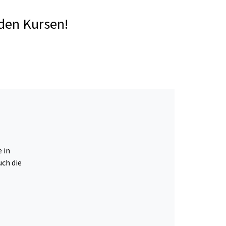
den Kursen!
e in
uch die