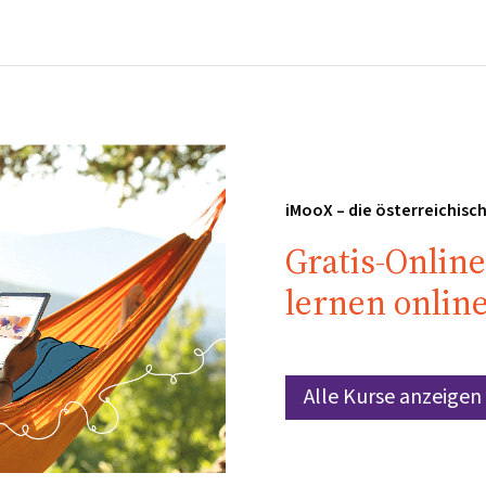
Startseite
Kurse
Info & Hilfe
Partner:inn
iMooX – die österreichis
Gratis-Online
lernen onlin
Alle Kurse anzeigen