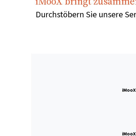
iMooX bringt zusamme
Durchstöbern Sie unsere S
iMooX 
iMooX 