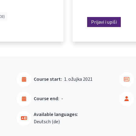
08)
Prijavi i upiši
Course start:
1. ožujka 2021
Course end:
-
Available languages:
Deutsch ‎(de)‎