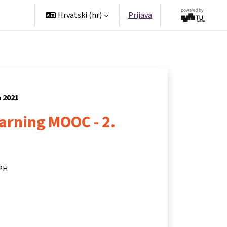
tners
Hrvatski ‎(hr)‎
Prijava
a 2021
arning MOOC - 2.
 PH