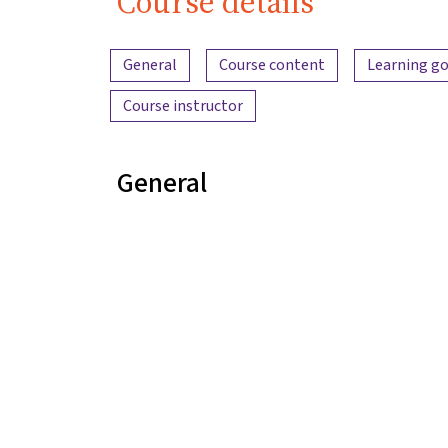
Course details
Content overview
General
Course content
Learning go
Course instructor
General