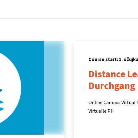
Home
Courses
Info & support
Par
Course start: 1. ožujk
Distance Le
Durchgang
Online Campus Virtual
Virtuelle PH