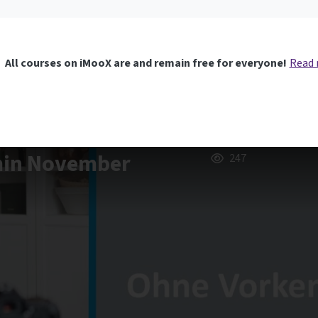
All courses on iMooX are and remain free for everyone!
Read
rmin November
247