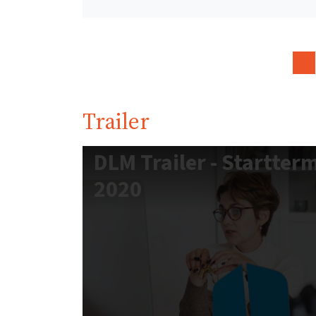
Trailer
DLM Trailer - Startte
2020