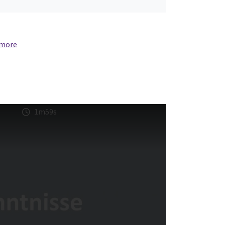
 more
1m59s