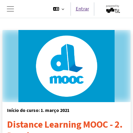
Ir para o conteúdo principal
Entrar
Painel lateral
Início do curso: 1. março 2021
Distance Learning MOOC - 2.