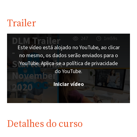
Trailer
DLM Trailer
247
1m59s
Este vídeo está alojado no YouTube, ao clicar
-
no mesmo, os dados serão enviados para o
Starttermin
YouTube. Aplica-se a política de privacidade
do YouTube.
November
Iniciar vídeo
2020
Detalhes do curso