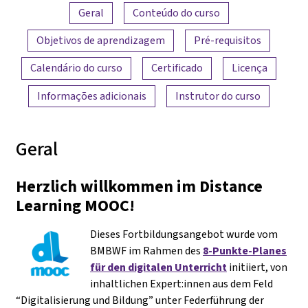
Visão geral do conteúdo
Geral
Conteúdo do curso
Objetivos de aprendizagem
Pré-requisitos
Calendário do curso
Certificado
Licença
Informações adicionais
Instrutor do curso
Geral
Herzlich willkommen im Distance
Learning MOOC!
Dieses Fortbildungsangebot wurde vom
BMBWF im Rahmen des
8-Punkte-Planes
für den digitalen Unterricht
initiiert, von
inhaltlichen Expert:innen aus dem Feld
“Digitalisierung und Bildung” unter Federführung der