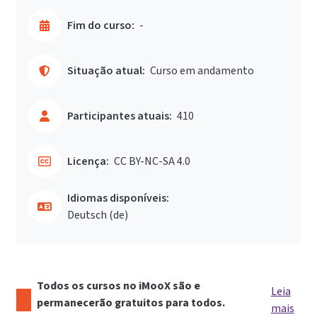
Fim do curso:
-
Situação atual:
Curso em andamento
Participantes atuais:
410
Licença:
CC BY-NC-SA 4.0
Idiomas disponíveis:
Deutsch ‎(de)‎
Todos os cursos no iMooX são e
Leia
permanecerão gratuitos para todos.
mais