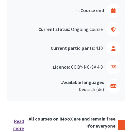
-
Course end:
Current status:
Ongoing course
Current participants:
410
Licence:
CC BY-NC-SA 4.0
Available languages:
Deutsch ‎(de)‎
All courses on iMooX are and remain free
Read
for everyone!
more