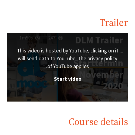
Trailer
DLM Trailer
1m59s
247
-
This video is hosted by YouTube, clicking on it
will send data to YouTube. The privacy policy
Starttermin
of YouTube applies.
November
Start video
2020
Course details