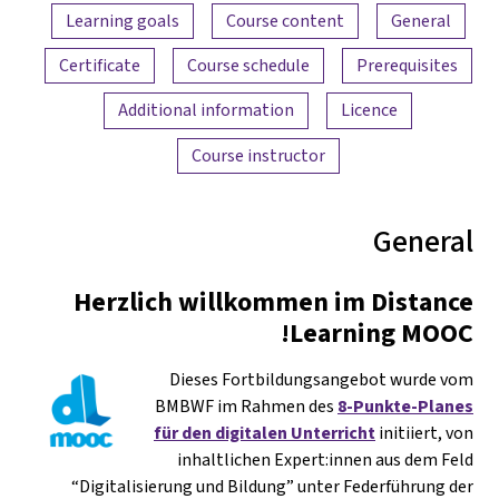
Content overview
Learning goals
Course content
General
Certificate
Course schedule
Prerequisites
Additional information
Licence
Course instructor
General
Herzlich willkommen im Distance
Learning MOOC!
Dieses Fortbildungsangebot wurde vom
BMBWF im Rahmen des
8-Punkte-Planes
für den digitalen Unterricht
initiiert, von
inhaltlichen Expert:innen aus dem Feld
“Digitalisierung und Bildung” unter Federführung der