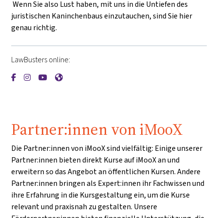
Wenn Sie also Lust haben, mit uns in die Untiefen des
juristischen Kaninchenbaus einzutauchen, sind Sie hier
genau richtig.
LawBusters online:
{mlang de}LawBusters{mlang}{mlang other}LawBusters{mla
{mlang de}LawBusters{mlang}{mlang other}LawBusters
{mlang de}LawBusters{mlang}{mlang other}LawBus
{mlang de}LawBusters{mlang}{mlang other}La
Partner:innen von iMooX
Die Partner:innen von iMooX sind vielfältig: Einige unserer
Partner:innen bieten direkt Kurse auf iMooX an und
erweitern so das Angebot an öffentlichen Kursen. Andere
Partner:innen bringen als Expert:innen ihr Fachwissen und
ihre Erfahrung in die Kursgestaltung ein, um die Kurse
relevant und praxisnah zu gestalten. Unsere