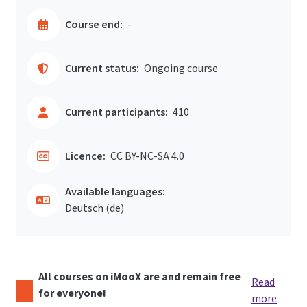
Course end:
-
Current status:
Ongoing course
Current participants:
410
Licence:
CC BY-NC-SA 4.0
Available languages:
Deutsch ‎(de)‎
All courses on iMooX are and remain free
Read
for everyone!
more