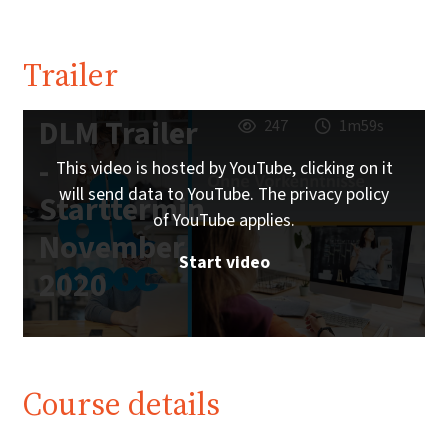
Trailer
DLM Trailer
247
1m59s
-
This video is hosted by YouTube, clicking on it
will send data to YouTube. The privacy policy
Starttermin
of YouTube applies.
November
Start video
2020
Course details