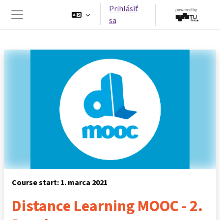
Preskočiť na hlavný obsah
Prihlásiť
sa
Bočný panel
Course start: 1. marca 2021
Distance Learning MOOC - 2.