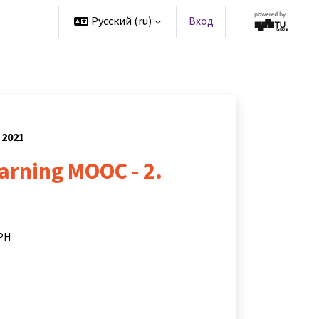
artners
Русский ‎(ru)‎
Вход
 2021
arning MOOC - 2.
 PH