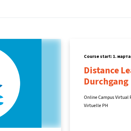
Home
Courses
Info & support
P
Course start: 1. марта
Distance Le
Durchgang
Online Campus Virtual
Virtuelle PH