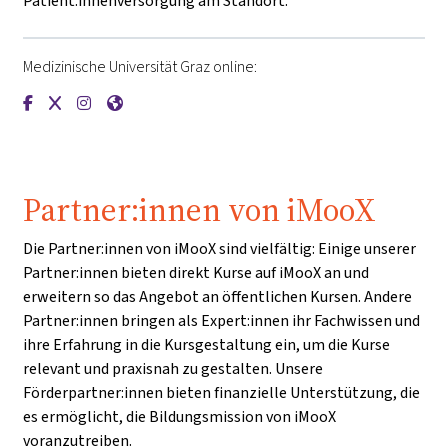
Patient:innenversorgung am Standort.
Medizinische Universität Graz online:
{mlang de}Medizinische Universität Graz{mlang}{mlang other
{mlang de}Medizinische Universität Graz{mlang}{mlang o
{mlang de}Medizinische Universität Graz{mlang}{mla
{mlang de}Medizinische Universität Graz{mlang}
Partner:innen von iMooX
Die Partner:innen von iMooX sind vielfältig: Einige unserer
Partner:innen bieten direkt Kurse auf iMooX an und
erweitern so das Angebot an öffentlichen Kursen. Andere
Partner:innen bringen als Expert:innen ihr Fachwissen und
ihre Erfahrung in die Kursgestaltung ein, um die Kurse
relevant und praxisnah zu gestalten. Unsere
Förderpartner:innen bieten finanzielle Unterstützung, die
es ermöglicht, die Bildungsmission von iMooX
voranzutreiben.