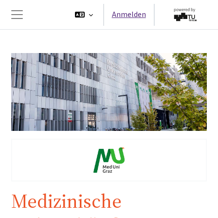
Zum Hauptinhalt
Anmelden
Website-Übersicht
Medizinische