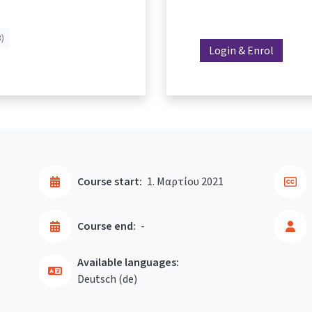
)
Login & Enrol
Course start:
1. Μαρτίου 2021
Course end:
-
Available languages:
Deutsch ‎(de)‎