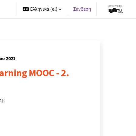
ers
Ελληνικά ‎(el)‎
Σύνδεση
ου 2021
arning MOOC - 2.
 PH