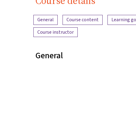
Course details
Content overview
General
Course content
Learning go
Course instructor
General