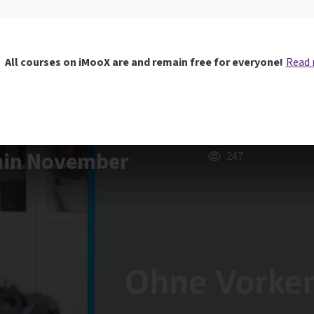
All courses on iMooX are and remain free for everyone!
Read
rmin November
247