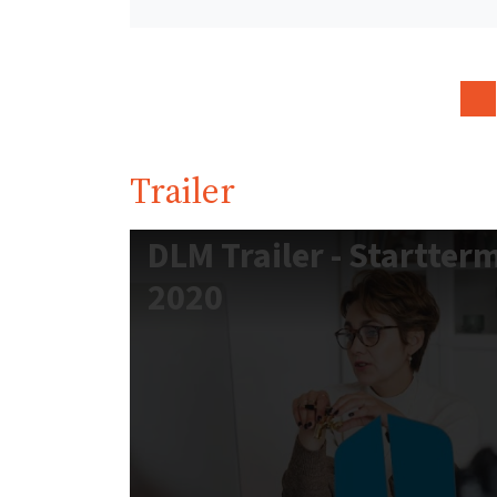
Trailer
DLM Trailer - Startte
2020