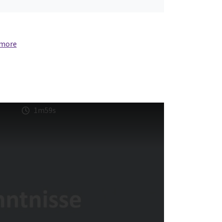
 more
1m59s