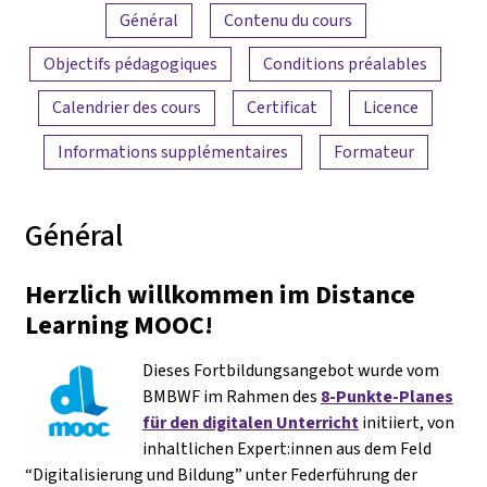
Aperçu du contenu
Général
Contenu du cours
Objectifs pédagogiques
Conditions préalables
Calendrier des cours
Certificat
Licence
Informations supplémentaires
Formateur
Général
Herzlich willkommen im Distance
Learning MOOC!
Dieses Fortbildungsangebot wurde vom
BMBWF im Rahmen des
8-Punkte-Planes
für den digitalen Unterricht
initiiert, von
inhaltlichen Expert:innen aus dem Feld
“Digitalisierung und Bildung” unter Federführung der