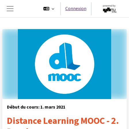
Passer au contenu principal
Connexion
Panneau latéral
Début du cours: 1. mars 2021
Distance Learning MOOC - 2.