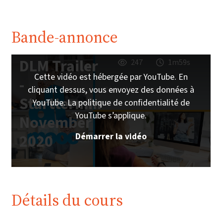
Bande-annonce
DLM Trailer
247
1m59s
Cette vidéo est hébergée par YouTube. En
-
cliquant dessus, vous envoyez des données à
Starttermin
YouTube. La politique de confidentialité de
YouTube s’applique.
November
Démarrer la vidéo
2020
Détails du cours