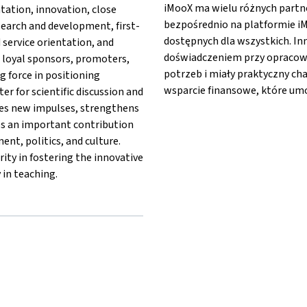
iMooX ma wielu różnych partne
ntation, innovation, close
bezpośrednio na platformie i
search and development, first-
dostępnych dla wszystkich. Inn
d service orientation, and
doświadczeniem przy opracowy
 loyal sponsors, promoters,
potrzeb i miały praktyczny ch
g force in positioning
wsparcie finansowe, które umoż
ter for scientific discussion and
des new impulses, strengthens
es an important contribution
nt, politics, and culture.
ity in fostering the innovative
 in teaching.
ule®{mlang}{mlang other}MCI | The Entrepreneurial School®{ml
hschule®{mlang}{mlang other}MCI | The Entrepreneurial School®
 Hochschule®{mlang}{mlang other}MCI | The Entrepreneurial Sch
sche Hochschule®{mlang}{mlang other}MCI | The Entrepreneurial