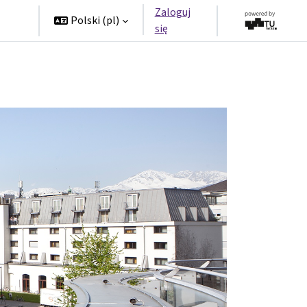
Zaloguj
rzy
Polski ‎(pl)‎
się