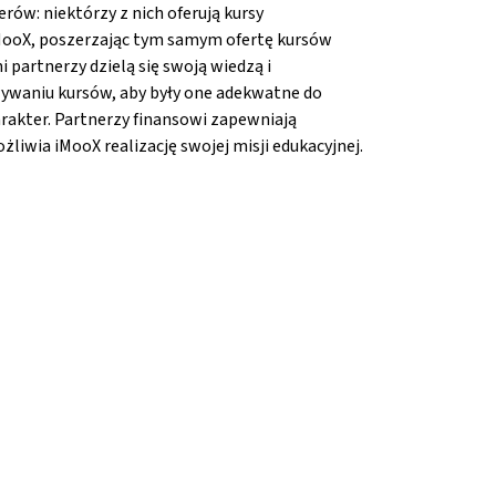
rów: niektórzy z nich oferują kursy
MooX, poszerzając tym samym ofertę kursów
i partnerzy dzielą się swoją wiedzą i
waniu kursów, aby były one adekwatne do
arakter. Partnerzy finansowi zapewniają
liwia iMooX realizację swojej misji edukacyjnej.
ang}
{mlang}
ool®{mlang}
 School®{mlang}