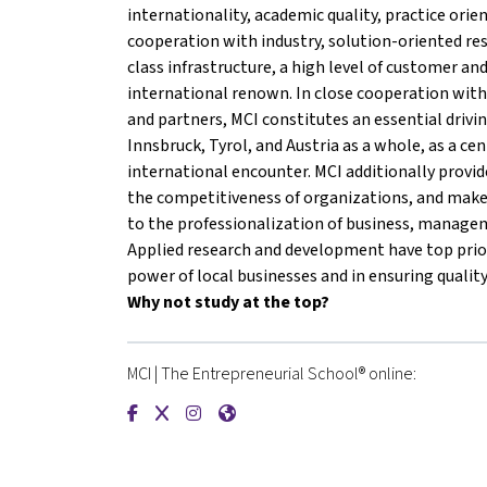
internationality, academic quality, practice orie
cooperation with industry, solution-oriented re
class infrastructure, a high level of customer an
international renown. In close cooperation with
and partners, MCI constitutes an essential drivin
Innsbruck, Tyrol, and Austria as a whole, as a cen
international encounter. MCI additionally provi
the competitiveness of organizations, and mak
to the professionalization of business, manageme
Applied research and development have top prior
power of local businesses and in ensuring quality
Why not study at the top?
MCI | The Entrepreneurial School® online:
{mlang de}MCI | Die Unternehmerische Hochsch
{mlang de}MCI | Die Unternehmerische Hoc
{mlang de}MCI | Die Unternehmerische
{mlang de}MCI | Die Unternehmeri