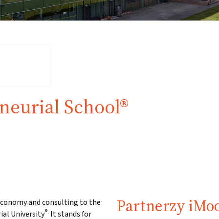
neurial School®
Partnerzy iMo
 economy and consulting to the
®.
ial University
It stands for