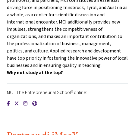
promoters, and partners, MCI constitutes an essential
driving force in positioning Innsbruck, Tyrol, and Austria as
a whole, as a center for scientific discussion and
international encounter. MCI additionally provides new
impulses, strengthens the competitiveness of
organizations, and makes an important contribution to
the professionalization of business, management,
politics, and culture. Applied research and development
have top priority in fostering the innovative power of local
businesses and in ensuring quality in teaching.
Why not study at the top?
MCI | The Entrepreneurial School® online:
{mlang de}MCI | Die Unternehmerische Hochschule®{mlang}{m
{mlang de}MCI | Die Unternehmerische Hochschule®{mlan
{mlang de}MCI | Die Unternehmerische Hochschule®{
{mlang de}MCI | Die Unternehmerische Hochschu