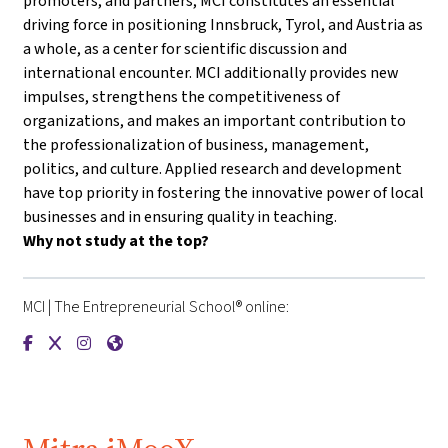
promoters, and partners, MCI constitutes an essential
driving force in positioning Innsbruck, Tyrol, and Austria as
a whole, as a center for scientific discussion and
international encounter. MCI additionally provides new
impulses, strengthens the competitiveness of
organizations, and makes an important contribution to
the professionalization of business, management,
politics, and culture. Applied research and development
have top priority in fostering the innovative power of local
businesses and in ensuring quality in teaching.
Why not study at the top?
MCI | The Entrepreneurial School® online:
{mlang de}MCI | Die Unternehmerische Hochschule®{mlang}{m
{mlang de}MCI | Die Unternehmerische Hochschule®{mlan
{mlang de}MCI | Die Unternehmerische Hochschule®{
{mlang de}MCI | Die Unternehmerische Hochschu