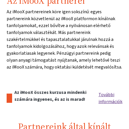
Az iMooX partnerei
Az iMooX partnereinek köre igen sokszínű: egyes
partnereink közvetlenül az iMooX platformon kínálnak
tanfolyamokat, ezzel bővítve a nyilvánosan elérhető
tanfolyamok választékát. Más partnereink
szakértelmükkel és tapasztalatukkal járulnak hozzá a
tanfolyamok kidolgozásához, hogy azok relevánsak és
gyakorlatiasak legyenek. Pénzügyi partnereink pedig
olyan anyagi támogatást nyújtanak, amely lehetővé teszi
az iMooX számára, hogy oktatási küldetését megvalósítsa.
Az iMooX összes kurzusa mindenki
További
számára ingyenes, és az is marad!
információk
Partnereink által kínált