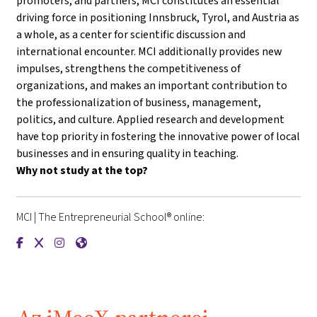
promoters, and partners, MCI constitutes an essential
driving force in positioning Innsbruck, Tyrol, and Austria as
a whole, as a center for scientific discussion and
international encounter. MCI additionally provides new
impulses, strengthens the competitiveness of
organizations, and makes an important contribution to
the professionalization of business, management,
politics, and culture. Applied research and development
have top priority in fostering the innovative power of local
businesses and in ensuring quality in teaching.
Why not study at the top?
MCI | The Entrepreneurial School® online:
{mlang de}MCI | Die Unternehmerische Hochschule®{mlang}{m
{mlang de}MCI | Die Unternehmerische Hochschule®{mlan
{mlang de}MCI | Die Unternehmerische Hochschule®{
{mlang de}MCI | Die Unternehmerische Hochschu