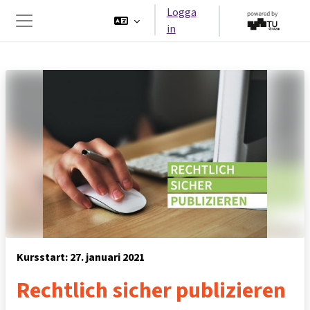
Gå direkt till huvudinnehåll
Logga
in
Sidopanel
Kursstart: 27. januari 2021
Rechtlich sicher publizieren