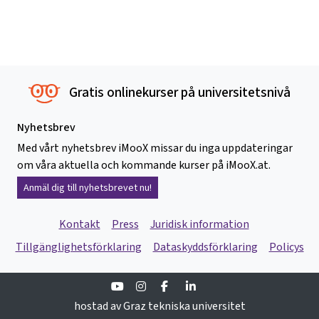
Gratis onlinekurser på universitetsnivå
Nyhetsbrev
Med vårt nyhetsbrev iMooX missar du inga uppdateringar
om våra aktuella och kommande kurser på iMooX.at.
Anmäl dig till nyhetsbrevet nu!
Kontakt
Press
Juridisk information
Tillgänglighetsförklaring
Dataskyddsförklaring
Policys
Youtube
Instagram
Facebook
Linkedin
hostad av Graz tekniska universitet