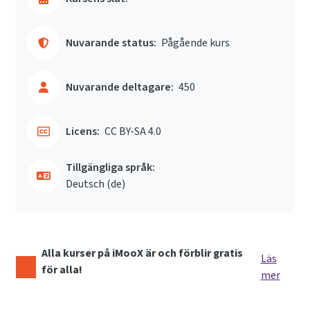
Nuvarande status:
Pågående kurs
Nuvarande deltagare:
450
Licens:
CC BY-SA 4.0
Tillgängliga språk:
Deutsch ‎(de)‎
Alla kurser på iMooX är och förblir gratis
Läs
för alla!
mer