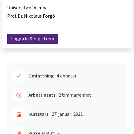
University of Vienna
Prof. Dr. Nikolaus Forgó
Logga in & registrera
Omfattning:
4 enheter
Arbetsinsats:
2 timmar/enhet
Kursstart:
27. januari 2021
Kursens slut:
-