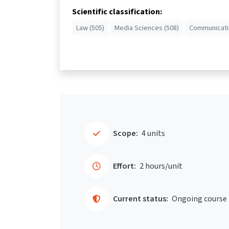
Scientific classification:
Law (505)
Media Sciences (508)
Communicatio
Scope:
4 units
Effort:
2 hours/unit
Current status:
Ongoing course