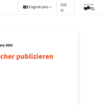
Log
rtners
English ‎(en)‎
in
ary 2021
icher publizieren