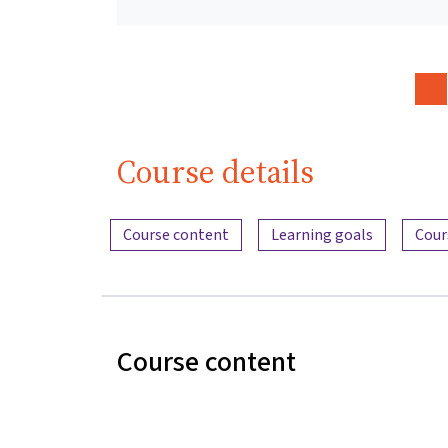
Course details
Content overview
Course content
Learning goals
Cour
Course content