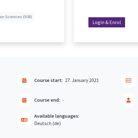
n Sciences (508)
Login & Enrol
Course start:
27. January 2021
Course end:
-
Available languages:
Deutsch ‎(de)‎