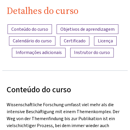
Detalhes do curso
Visão geral do conteúdo
Conteúdo do curso
Objetivos de aprendizagem
Calendário do curso
Certificado
Licença
Informações adicionais
Instrutor do curso
Conteúdo do curso
Wissenschaftliche Forschung umfasst viel mehr als die
intensive Beschäftigung mit einem Themenkomplex. Der
Weg von der Themenfindung bis zur Publikation ist ein
vielschichtiger Prozess, bei dem immer wieder auch