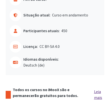
Situação atual:
Curso em andamento
Participantes atuais:
450
Licença:
CC BY-SA 4.0
Idiomas disponíveis:
Deutsch ‎(de)‎
Todos os cursos no iMooX são e
Leia
permanecerão gratuitos para todos.
mais