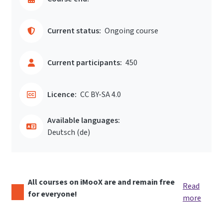
Current status:
Ongoing course
Current participants:
450
Licence:
CC BY-SA 4.0
Available languages:
Deutsch ‎(de)‎
All courses on iMooX are and remain free
Read
for everyone!
more