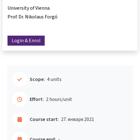
University of Vienna
Prof. Dr. Nikolaus Forgó
Login & Enrol
Scope:
4 units
Effort:
2 hours/unit
Course start:
27. января 2021
Course end:
-