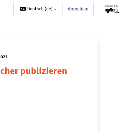
en
Deutsch ‎(de)‎
Anmelden
2021
icher publizieren