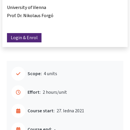
University of Vienna
Prof. Dr. Nikolaus Forgó
Login & Enrol
Scope:
4 units
Effort:
2 hours/unit
Course start:
27. ledna 2021
Course end:
-