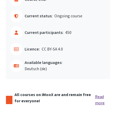
Current status:
Ongoing course
Current participants:
450
Licence:
CC BY-SA 4.0
Available languages:
Deutsch ‎(de)‎
All courses on iMooX are and remain free
Read
for everyone!
more