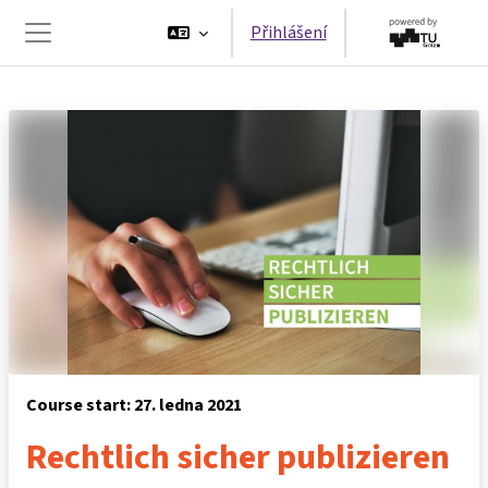
Přejít k hlavnímu obsahu
Přihlášení
Boční panel
Course start: 27. ledna 2021
Rechtlich sicher publizieren