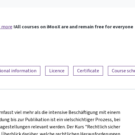
 more
All courses on iMooX are and remain free for everyone!
ional information
Licence
Certificate
Course sch
fasst viel mehr als die intensive Beschäftigung mit einem
 bis zur Publikation ist ein vielschichtiger Prozess, bei
ragestellungen relevant werden.
Der Kurs "Rechtlich sicher
n Überblick darüber, welche rechtlichen Herausforderungen