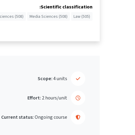
Scientific classification:
iences (508)
Media Sciences (508)
Law (505)
Scope:
4 units
Effort:
2 hours/unit
Current status:
Ongoing course