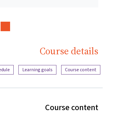
Course details
Content overview
edule
Learning goals
Course content
Course content