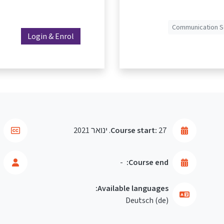
Communication Sc
Login & Enrol
27. ינואר 2021
Course start:
-
Course end:
Available languages:
Deutsch ‎(de)‎