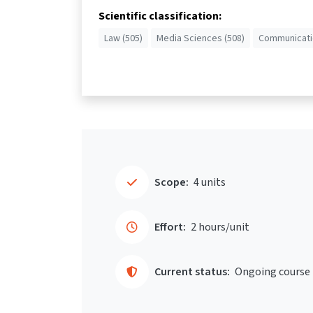
Scientific classification:
Law (505)
Media Sciences (508)
Communicatio
Scope:
4 units
Effort:
2 hours/unit
Current status:
Ongoing course