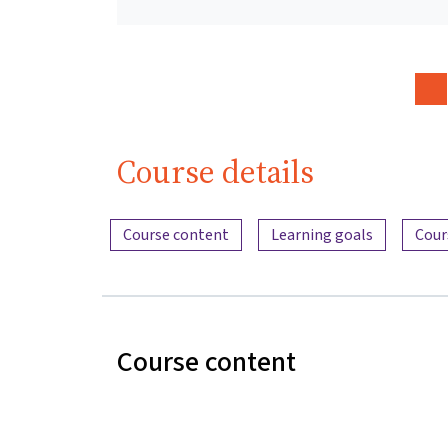
Course details
Content overview
Course content
Learning goals
Cour
Course content