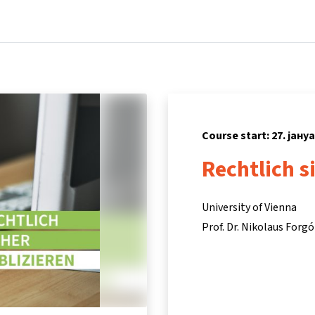
Home
Courses
Info & support
Partners
Course start: 27. јану
Rechtlich s
University of Vienna
Prof. Dr. Nikolaus Forgó