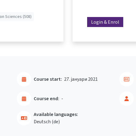
n Sciences (508)
Login & Enrol
Course start:
27. јануари 2021
Course end:
-
Available languages:
Deutsch ‎(de)‎