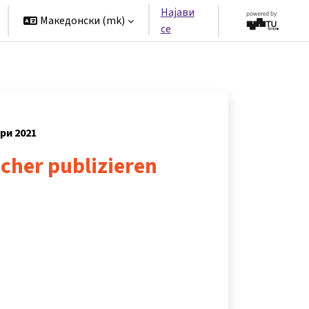
Најави
Македонски ‎(mk)‎
се
ари 2021
icher publizieren