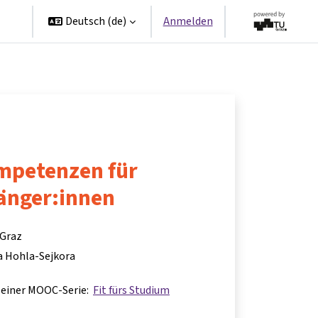
en
Deutsch ‎(de)‎
Anmelden
ompetenzen für
änger:innen
 Graz
a Hohla-Sejkora
il einer MOOC-Serie:
Fit fürs Studium