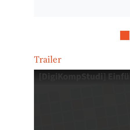
Trailer
[DigiKompStudi] Einf