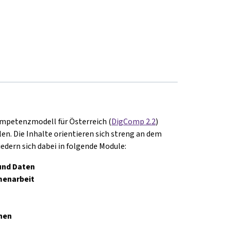
ompetenzmodell für Österreich (
DigComp
2.2
)
len. Die Inhalte orientieren sich streng an dem
edern sich dabei in folgende Module:
und Daten
enarbeit
nen