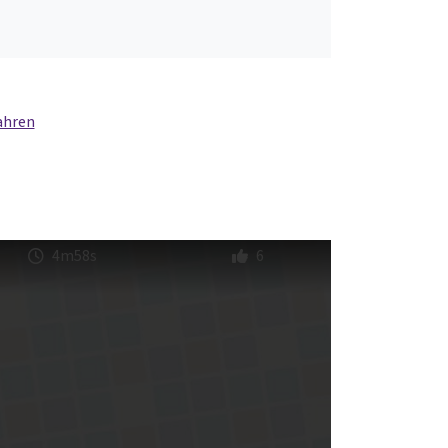
ahren
4m58s
6