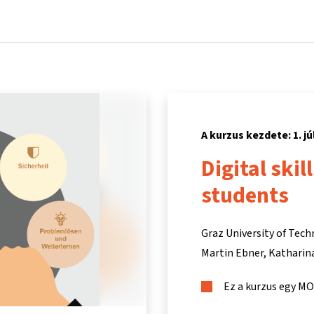
Főoldal
Kurzusok
Információk és támogatás
Partn
A kurzus kezdete: 1. jú
Digital skil
students
Graz University of Tec
Martin Ebner
Katharin
Ez a kurzus egy M