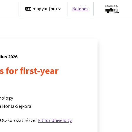
erek
magyar ‎(hu)‎
Belépés
lius 2026
ls for first-year
hnology
a Hohla-Sejkora
OOC-sorozat része:
Fit for University