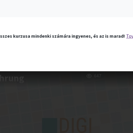
sszes kurzusa mindenki számára ingyenes, és az is marad!
Tov
ührung
647