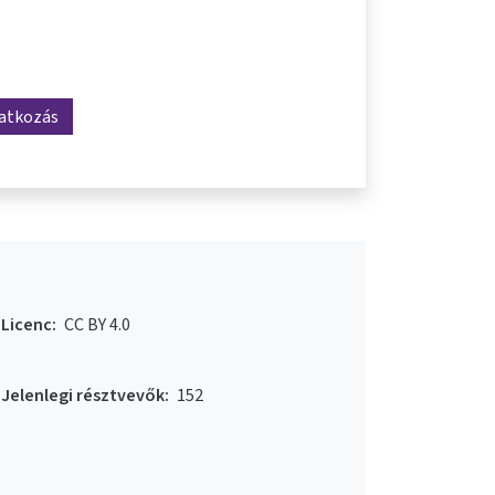
ratkozás
Licenc:
CC BY 4.0
Jelenlegi résztvevők:
152