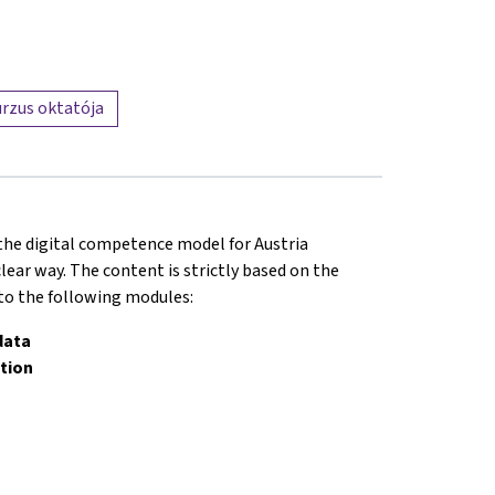
rzus oktatója
 the digital competence model for Austria
lear way. The content is strictly based on the
nto the following modules:
data
tion