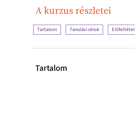
A kurzus részletei
A tartalom áttekintése
Tartalom
Tanulási célok
Előfeltéte
Tartalom