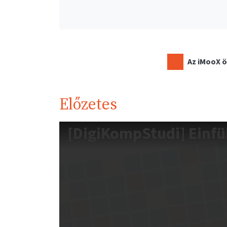
Az iMooX ö
Előzetes
[DigiKompStudi] Einf