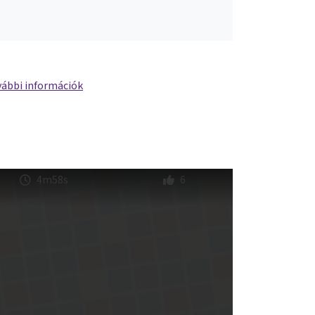
ábbi információk
4m58s
6