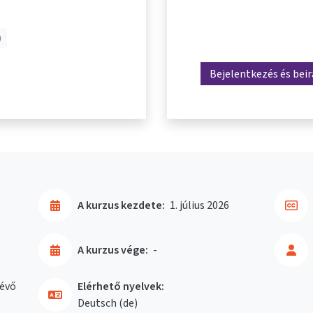
)
Bejelentkezés és bei
A kurzus kezdete:
1. július 2026
A kurzus vége:
-
évő
Elérhető nyelvek:
Deutsch ‎(de)‎