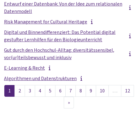
Entwurf einer Datenbank: Von der Idee zum relationalen
Datenmodell
Risk Management for Cultural Heritage
Digital und Binnendifferenziert: Das Potential digital
gestufter Lernhilfen für den Biologieunterricht
Gut durch den Hochschul-Alltag: diversitätssensibel,
vor(ur)teilsbewusst und inklusiv
E-Learning & Recht
Algorithmen und Datenstrukturen
Seite 1
Seite 2
Seite 3
Seite 4
Seite 5
Seite 6
Seite 7
Seite 8
Seite 9
Seite 10
Seit
1
2
3
4
5
6
7
8
9
10
…
12
Nächste Seite
»