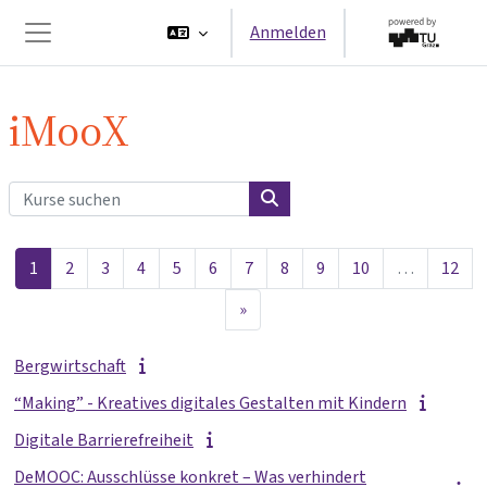
Zum Hauptinhalt
Anmelden
Website-Übersicht
iMooX
Kurse suchen
Kurse suchen
Seite 1
Seite 2
Seite 3
Seite 4
Seite 5
Seite 6
Seite 7
Seite 8
Seite 9
Seite 10
Seit
1
2
3
4
5
6
7
8
9
10
…
12
Nächste Seite
»
Bergwirtschaft
“Making” - Kreatives digitales Gestalten mit Kindern
Digitale Barrierefreiheit
DeMOOC: Ausschlüsse konkret – Was verhindert