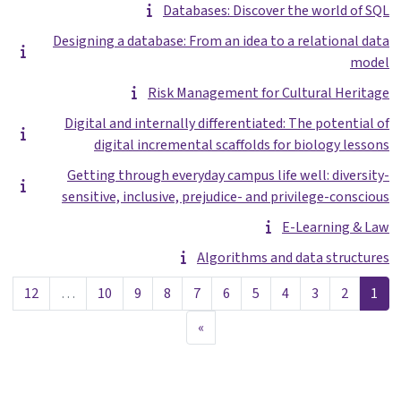
Databases: Discover the world of SQL
Designing a database: From an idea to a relational data
model
Risk Management for Cultural Heritage
Digital and internally differentiated: The potential of
digital incremental scaffolds for biology lessons
Getting through everyday campus life well: diversity-
sensitive, inclusive, prejudice- and privilege-conscious
E-Learning & Law
Algorithms and data structures
עמוד 1
עמוד 2
עמוד 3
עמוד 4
עמוד 5
עמוד 6
עמוד 7
עמוד 8
עמוד 9
עמוד 10
עמוד 2
12
…
10
9
8
7
6
5
4
3
2
1
עמוד הבא
»