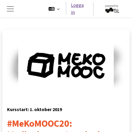
Gå direkt till huvudinnehåll
Logga
in
Sidopanel
Kursstart: 1. oktober 2019
#MeKoMOOC20: