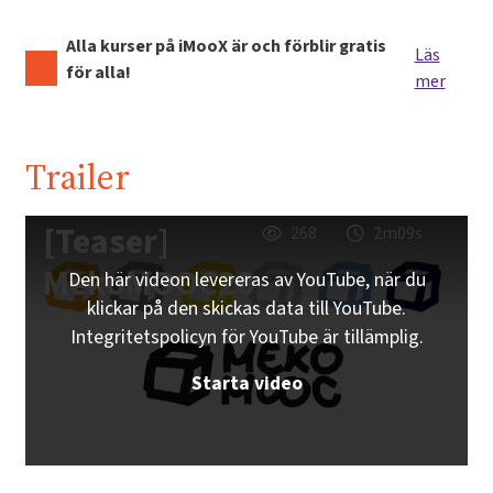
Alla kurser på iMooX är och förblir gratis
Läs
för alla!
mer
Trailer
[Teaser]
268
2m09s
MekoMOOC20
Den här videon levereras av YouTube, när du
klickar på den skickas data till YouTube.
Integritetspolicyn för YouTube är tillämplig.
Starta video