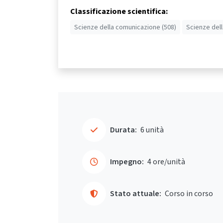
Classificazione scientifica:
Scienze della comunicazione (508)
Scienze del
Durata:
6 unità
Impegno:
4 ore/unità
Stato attuale:
Corso in corso