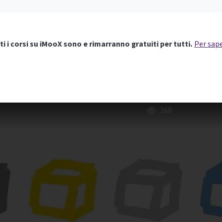
ti i corsi su iMooX sono e rimarranno gratuiti per tutti.
Per sape
268