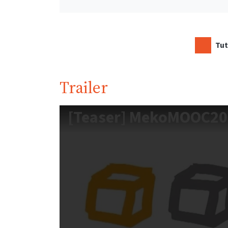
Tut
Trailer
[Teaser] MekoMOOC20