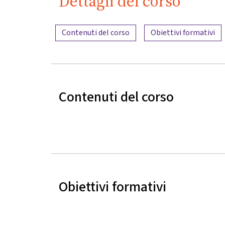
Dettagli del corso
Panoramica dei contenuti
Contenuti del corso
Obiettivi formativi
Contenuti del corso
Obiettivi formativi