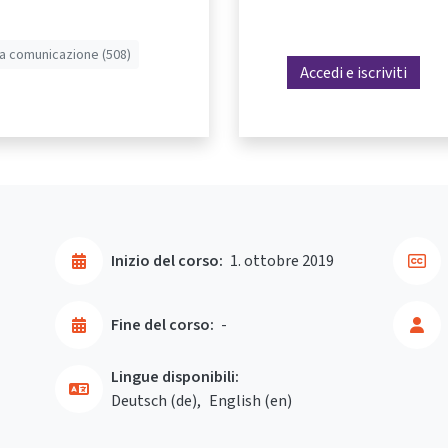
la comunicazione (508)
Accedi e iscriviti
Inizio del corso:
1. ottobre 2019
Fine del corso:
-
Lingue disponibili:
Deutsch ‎(de)‎
English ‎(en)‎