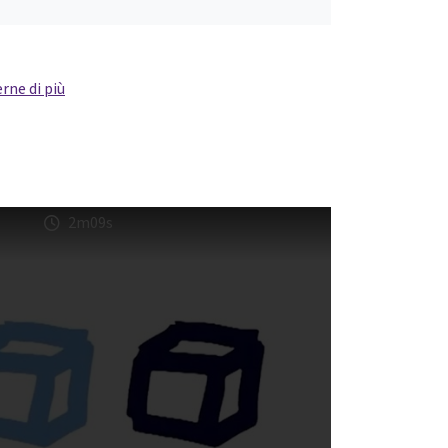
rne di più
2m09s