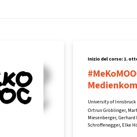
Home
Corsi
Informazioni e assistenza
Inizio del corso: 1. ot
#MeKoMOO
Medienkomp
University of Innsbruck
Ortrun Gröblinger
Mart
Miesenberger
Gerhard 
Schroffenegger
Elke Hö