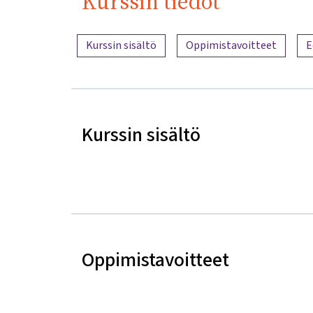
Kurssin tiedot
Sisällön yleiskatsaus
Kurssin sisältö
Oppimistavoitteet
E
Kurssin sisältö
Oppimistavoitteet