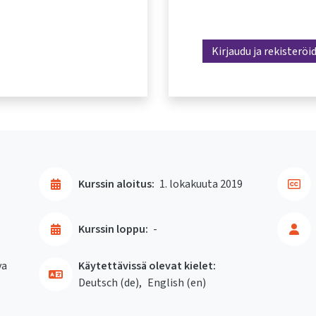
Kirjaudu ja rekisteröi
Kurssin aloitus:
1. lokakuuta 2019
Kurssin loppu:
-
va
Käytettävissä olevat kielet:
Deutsch ‎(de)‎
English ‎(en)‎