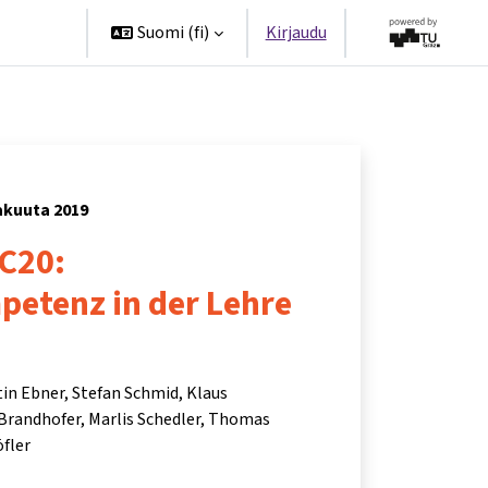
ppanit
Suomi ‎(fi)‎
Kirjaudu
kakuuta 2019
C20:
etenz in der Lehre
in Ebner
Stefan Schmid
Klaus
Brandhofer
Marlis Schedler
Thomas
fler