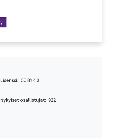
dy
Lisenssi:
CC BY 4.0
Nykyiset osallistujat:
922