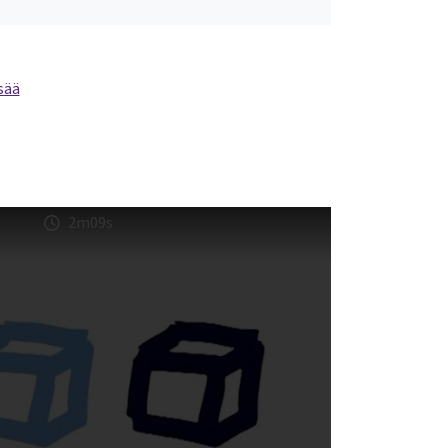
sää
2m09s