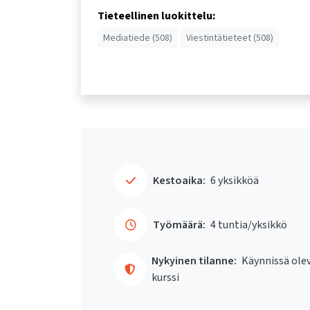
Tieteellinen luokittelu:
Mediatiede (508)
Viestintätieteet (508)
Kestoaika:
6 yksikköä
Työmäärä:
4 tuntia/yksikkö
Nykyinen tilanne:
Käynnissä ole
kurssi