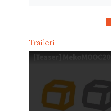
Traileri
[Teaser] MekoMOOC20