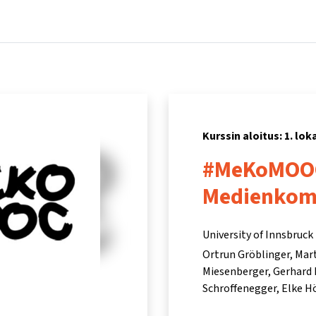
Koti
Kurssit
Tietoa ja tukea
Kum
Kurssin aloitus: 1. lo
#MeKoMOO
Medienkomp
University of Innsbruck
Ortrun Gröblinger
Mart
Miesenberger
Gerhard 
Schroffenegger
Elke Hö