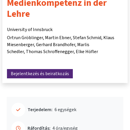
Medienkompetenz in der
Lehre
University of Innsbruck
Ortrun Gröblinger
Martin Ebner
Stefan Schmid
Klaus
Miesenberger
Gerhard Brandhofer
Marlis
Schedler
Thomas Schroffenegger
Elke Höfler
Bejelentkezés és beiratkozás
Terjedelem:
6 egységek
Ráfordítás:
4 óra/egység