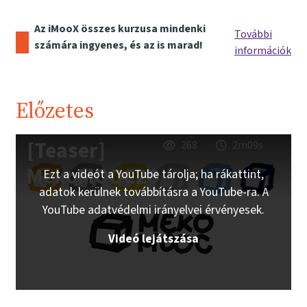
Az iMooX összes kurzusa mindenki
További
számára ingyenes, és az is marad!
információk
Előzetes
[Teaser]
268
2m09s
MekoMOOC20
Ezt a videót a YouTube tárolja; ha rákattint,
adatok kerülnek továbbításra a YouTube-ra. A
YouTube adatvédelmi irányelvei érvényesek.
Videó lejátszása