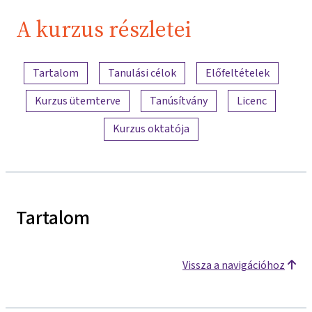
A kurzus részletei
A tartalom áttekintése
Tartalom
Tanulási célok
Előfeltételek
Kurzus ütemterve
Tanúsítvány
Licenc
Kurzus oktatója
Tartalom
Vissza a navigációhoz