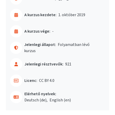
A kurzus kezdete:
1. október 2019
A kurzus vége:
-
Jelenlegi állapot:
Folyamatban lévő
kurzus
Jelenlegi résztvevők:
921
Licenc:
CC BY 4.0
Elérhető nyelvek:
Deutsch ‎(de)‎
English ‎(en)‎