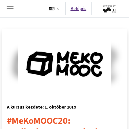
Tovább a fő tartalomhoz
Belépés
Oldalpanel
A kurzus kezdete: 1. október 2019
#MeKoMOOC20: