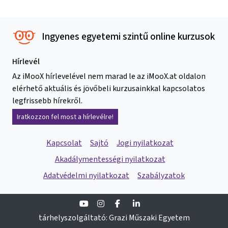
Ingyenes egyetemi szintű online kurzusok
Hírlevél
Az iMooX hírlevelével nem marad le az iMooX.at oldalon
elérhető aktuális és jövőbeli kurzusainkkal kapcsolatos
legfrissebb hírekről.
Iratkozzon fel most a hírlevélre!
Kapcsolat
Sajtó
Jogi nyilatkozat
Akadálymentességi nyilatkozat
Adatvédelmi nyilatkozat
Szabályzatok
Youtube
Instagram
Facebook
Linkedin
tárhelyszolgáltató: Grazi Műszaki Egyetem