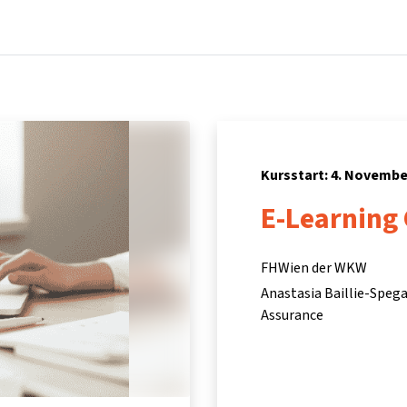
Startseite
Kurse
Info & Hilfe
Partner:inn
Kursstart: 4. Novembe
E-Learning
FHWien der WKW
Anastasia Baillie-Speg
Assurance