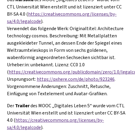
CTL Universität Wien erstellt und ist lizenziert unter CC
BY-SA 4.0 (
https://creativecommons.org/licenses/by-
sa/4.0/legalcode
).
Verwendet das folgende Werk: Originaltitel: Architecture
technology cosmos. Beschreibung: Mit Metallplatten
ausgekleideter Tunnel, an dessen Ende der Spiegel eines
Weltraumteleskops in Form von sechs goldenen,
wabenförmig angeordneten Sechsecken sichtbar ist.
Urheber:in: unbekannt. Lizenz: CC0 1.0
(
https://creativecommons.org/publicdomain/zero/1.0/legalc
Ursprungsort:
https://pxhere.com/de/photo/923246
.
Vorgenommene Änderungen: Zuschnitt, Retusche,
Einfügung von Textelement und Avatar-Grafiken.
Der
Trailer
des MOOC „Digitales Leben 5“ wurde vom CTL
Universität Wien erstellt und ist lizenziert unter CC BY-SA
4.0 (
https://creativecommons.org/licenses/by-
sa/4.0/legalcode
).