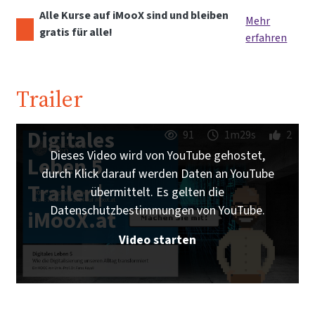
Alle Kurse auf iMooX sind und bleiben
Mehr
gratis für alle!
erfahren
Trailer
Digitales
91
1m29s
2
Dieses Video wird von YouTube gehostet,
Leben 5
durch Klick darauf werden Daten an YouTube
Trailer |
übermittelt. Es gelten die
Datenschutzbestimmungen von YouTube.
iMooX.at
Video starten