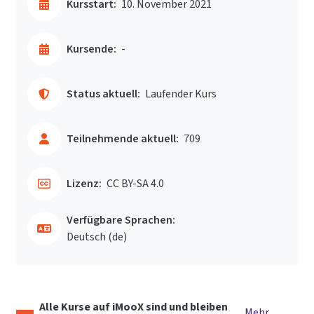
Kursstart:
10. November 2021
Kursende:
-
Status aktuell:
Laufender Kurs
Teilnehmende aktuell:
709
Lizenz:
CC BY-SA 4.0
Verfügbare Sprachen:
Deutsch ‎(de)‎
Alle Kurse auf iMooX sind und bleiben
Mehr