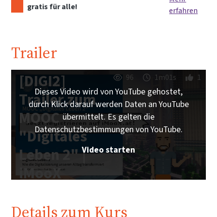
gratis für alle!
erfahren
Trailer
[DIGI2]
96
1m01s
1
Dieses Video wird von YouTube gehostet,
Trailer zum
durch Klick darauf werden Daten an YouTube
MOOC
übermittelt. Es gelten die
Datenschutzbestimmungen von YouTube.
"Digitales
Video starten
Leben 2" |
iMooX
Details zum Kurs