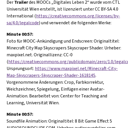
Der
Trailer
des MOOCs „Digitales Leben 2“ wurde vom CTL
Universität Wien erstellt, ist lizenziert unter CC BY-SA 4.0
International (
https://creativecommons.org/licenses/by-
sa/4.0/legalcode
) und verwendet die folgenden Werke:
Minute 00:57
:
Foto für MOOC-Ankündigung und Endscreen: Originaltitel:
Minecraft City Map Skyscrapers Skyscraper Shader. Urheber:
maxpixel.net. Originallizenz: CC-0
(
https://creativecommons.org/publicdomain/zero/1.0/legalco
Ursprungsort:
https://www.maxpixel.net/Minecraft-City-
Map-Skyscrapers-Skyscraper-Shader-1618145
.
Vorgenommene Änderungen: Crop, Farbkorrektur,
Weichzeichner, Spiegelung, Einfügen einer Avatar-
Animation.
Bearbeitet von: Center for Teaching and
Learning, Universität Wien.
Minute 00:57
:
Soundfile Animation: Originaltitel: 8 Bit Game Effect 5
AUDIOSOUNDCLIPS.COM. Urheber: audiosoundclips.com.