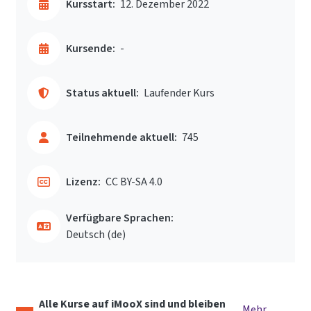
Kursstart:
12. Dezember 2022
Kursende:
-
Status aktuell:
Laufender Kurs
Teilnehmende aktuell:
745
Lizenz:
CC BY-SA 4.0
Verfügbare Sprachen:
Deutsch ‎(de)‎
Alle Kurse auf iMooX sind und bleiben
Mehr