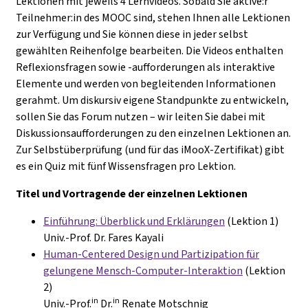
Lektionen mit jeweils 4 Lernvideos. Sobald Sie aktive:r
Teilnehmer:in des MOOC sind, stehen Ihnen alle Lektionen
zur Verfügung und Sie können diese in jeder selbst
gewählten Reihenfolge bearbeiten. Die Videos enthalten
Reflexionsfragen sowie -aufforderungen als interaktive
Elemente und werden von begleitenden Informationen
gerahmt. Um diskursiv eigene Standpunkte zu entwickeln,
sollen Sie das Forum nutzen – wir leiten Sie dabei mit
Diskussionsaufforderungen zu den einzelnen Lektionen an.
Zur Selbstüberprüfung (und für das iMooX-Zertifikat) gibt
es ein Quiz mit fünf Wissensfragen pro Lektion.
Titel und Vortragende der einzelnen Lektionen
Einführung: Überblick und Erklärungen
(Lektion 1)
Univ.-Prof. Dr. Fares Kayali
Human-Centered Design und Partizipation für
gelungene Mensch-Computer-Interaktion
(Lektion
2)
in
in
Univ.-Prof.
Dr.
Renate Motschnig