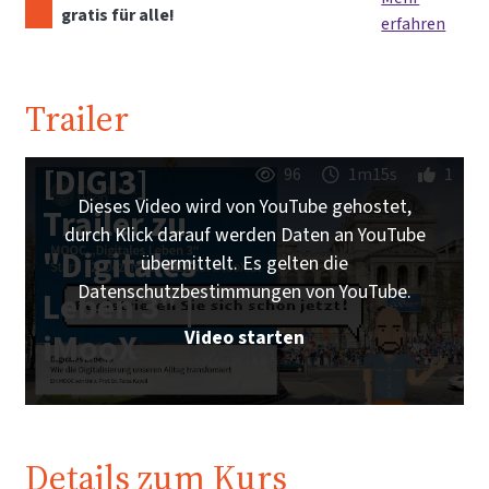
gratis für alle!
erfahren
Trailer
[DIGI3]
96
1m15s
1
Dieses Video wird von YouTube gehostet,
Trailer zu
durch Klick darauf werden Daten an YouTube
"Digitales
übermittelt. Es gelten die
Datenschutzbestimmungen von YouTube.
Leben 3" |
Video starten
iMooX
Details zum Kurs