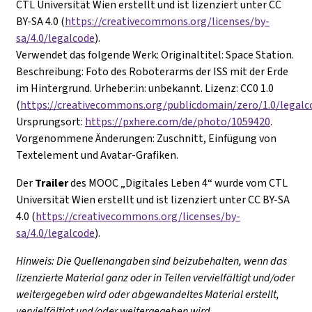
CTL Universität Wien erstellt und ist lizenziert unter CC
BY-SA 4.0 (
https://creativecommons.org/licenses/by-
sa/4.0/legalcode
).
Verwendet das folgende Werk: Originaltitel: Space Station.
Beschreibung: Foto des Roboterarms der ISS mit der Erde
im Hintergrund. Urheber:in: unbekannt. Lizenz: CC0 1.0
(
https://creativecommons.org/publicdomain/zero/1.0/legalc
Ursprungsort:
https://pxhere.com/de/photo/1059420
.
Vorgenommene Änderungen: Zuschnitt, Einfügung von
Textelement und Avatar-Grafiken.
Der
Trailer
des MOOC „Digitales Leben 4“ wurde vom CTL
Universität Wien erstellt und ist lizenziert unter CC BY-SA
4.0 (
https://creativecommons.org/licenses/by-
sa/4.0/legalcode
).
Hinweis: Die Quellenangaben sind beizubehalten, wenn das
lizenzierte Material ganz oder in Teilen vervielfältigt und/oder
weitergegeben wird oder abgewandeltes Material erstellt,
vervielfältigt und/oder weitergegeben wird.