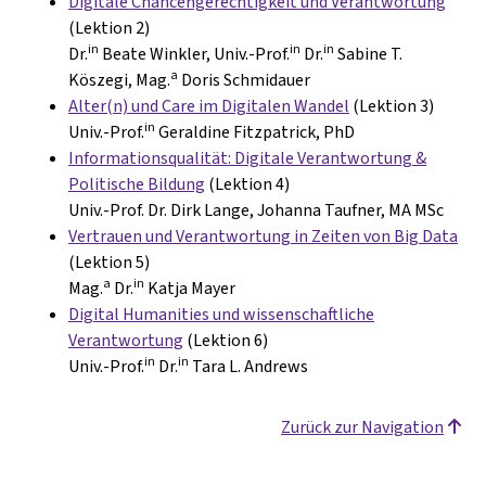
Digitale Chancengerechtigkeit und Verantwortung
(Lektion 2)
in
in
in
Dr.
Beate Winkler, Univ.-Prof.
Dr.
Sabine T.
a
Köszegi, Mag.
Doris Schmidauer
Alter(n) und Care im Digitalen Wandel
(Lektion 3)
in
Univ.-Prof.
Geraldine Fitzpatrick, PhD
Informationsqualität: Digitale Verantwortung &
Politische Bildung
(Lektion 4)
Univ.-Prof. Dr. Dirk Lange, Johanna Taufner, MA MSc
Vertrauen und Verantwortung in Zeiten von Big Data
(Lektion 5)
a
in
Mag.
Dr.
Katja Mayer
Digital Humanities und wissenschaftliche
Verantwortung
(Lektion 6)
in
in
Univ.-Prof.
Dr.
Tara L. Andrews
Zurück zur Navigation