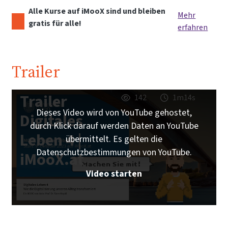
Alle Kurse auf iMooX sind und bleiben
Mehr
gratis für alle!
erfahren
Trailer
Trailer
142
1m14s
Dieses Video wird von YouTube gehostet,
Digitales
durch Klick darauf werden Daten an YouTube
Leben 4 |
übermittelt. Es gelten die
Datenschutzbestimmungen von YouTube.
iMooX.at
Video starten