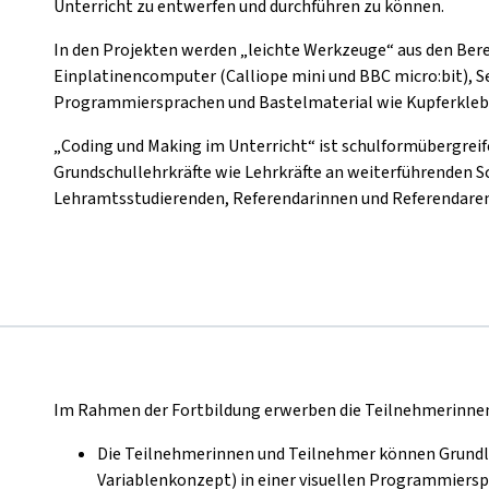
Unterricht zu entwerfen und durchführen zu können.
In den Projekten werden „leichte Werkzeuge“ aus den Ber
Einplatinencomputer (Calliope mini und BBC micro:bit), S
Programmiersprachen und Bastelmaterial wie Kupferkleb
„Coding und Making im Unterricht“ ist schulformübergreife
Grundschullehrkräfte wie Lehrkräfte an weiterführenden 
Lehramtsstudierenden, Referendarinnen und Referendaren 
Im Rahmen der Fortbildung erwerben die Teilnehmerinn
Die Teilnehmerinnen und Teilnehmer können Grundla
Variablenkonzept) in einer visuellen Programmiers