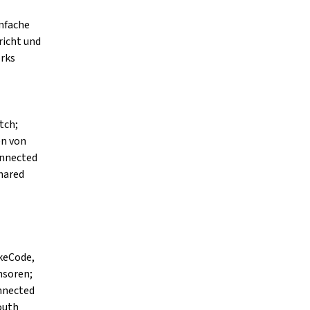
nfache
richt und
rks
tch;
en von
onnected
hared
keCode,
ensoren;
nnected
outh