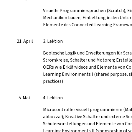
Visuelle Programmiersprachen (Scratch); Ei
Mechaniken bauen; Einbettung in den Unter
Elemente des Connected Learning Framewo
21. April
3. Lektion
Boolesche Logik und Erweiterungen für Scra
Stromkreise, Schalter und Motoren; Erstell
OERs wie Erklärvideos und Elemente von C
Learning Environments I (shared purpose, s
practices)
5. Mai
4. Lektion
Microcontroller visuell programmieren (Ma
abbozza!); Kreative Schalter und externe S
Schülervorstellungen und Elemente von Co
Learning Environments II (sponsorship of y