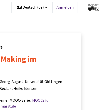
en
Deutsch ‎(de)‎
Anmelden
19
 Making im
 Georg-August-Universität Göttingen
 Becker
Heiko Idensen
il einer MOOC-Serie:
MOOCs für
imarstufe