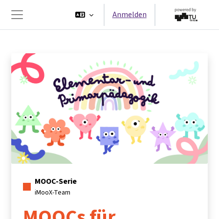
Zum Hauptinhalt
Anmelden
Website-Übersicht
MOOC-Serie
iMooX-Team
MOOCs für