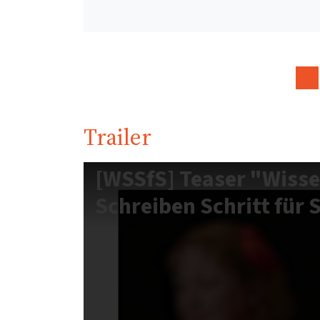
Trailer
[WSSfS] Teaser "Wisse
Schreiben Schritt für 