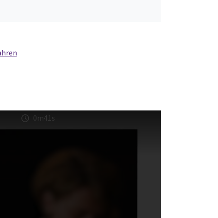
ahren
0m41s