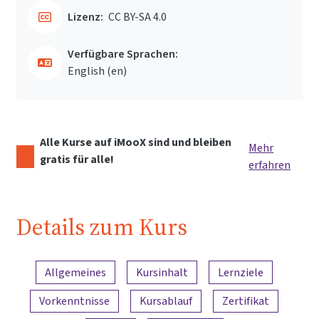
Lizenz:
CC BY-SA 4.0
Verfügbare Sprachen:
English ‎(en)‎
Alle Kurse auf iMooX sind und bleiben
Mehr
gratis für alle!
erfahren
Details zum Kurs
Inhaltsübersicht
Allgemeines
Kursinhalt
Lernziele
Vorkenntnisse
Kursablauf
Zertifikat