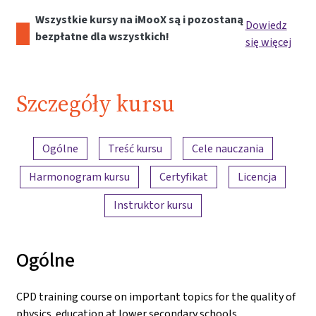
Wszystkie kursy na iMooX są i pozostaną
Dowiedz
bezpłatne dla wszystkich!
się więcej
Szczegóły kursu
Przegląd treści
Ogólne
Treść kursu
Cele nauczania
Harmonogram kursu
Certyfikat
Licencja
Instruktor kursu
Ogólne
CPD training course on important topics for the quality of
physics education at lower secondary schools.