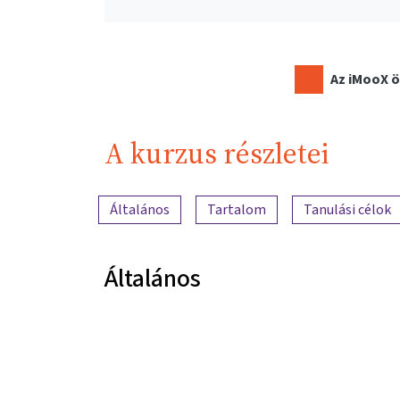
Az iMooX ö
A kurzus részletei
A tartalom áttekintése
Általános
Tartalom
Tanulási célok
Általános