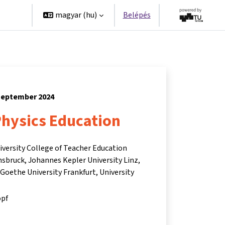
erek
magyar ‎(hu)‎
Belépés
szeptember 2024
Physics Education
niversity College of Teacher Education
nnsbruck, Johannes Kepler University Linz,
 Goethe University Frankfurt, University
opf