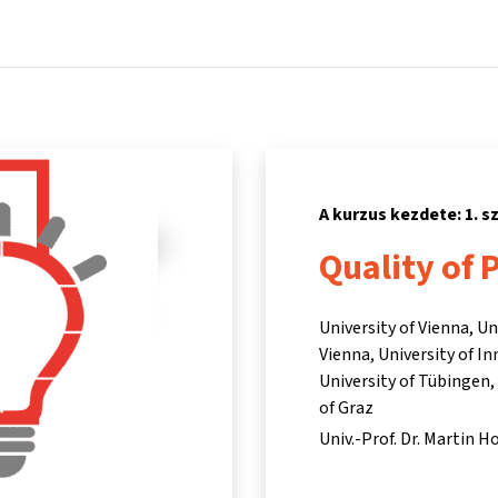
Főoldal
Kurzusok
Információk és támogatás
Partn
A kurzus kezdete: 1. 
Quality of 
University of Vienna, U
Vienna, University of I
University of Tübingen,
of Graz
Univ.-Prof. Dr. Martin H