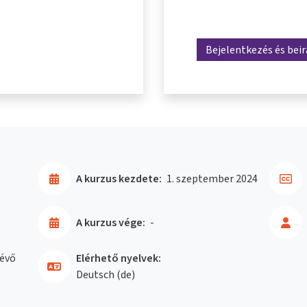
Bejelentkezés és bei
A kurzus kezdete:
1. szeptember 2024
A kurzus vége:
-
évő
Elérhető nyelvek:
Deutsch ‎(de)‎