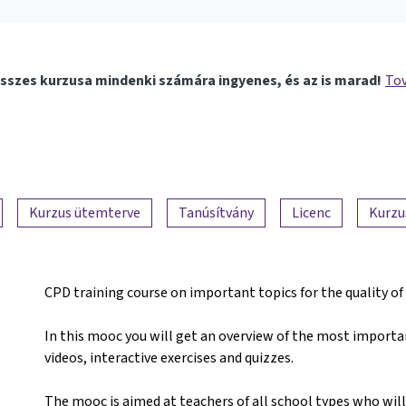
sszes kurzusa mindenki számára ingyenes, és az is marad!
Tov
Kurzus ütemterve
Tanúsítvány
Licenc
Kurzu
CPD training course on important topics for the quality o
In this mooc you will get an overview of the most importan
videos, interactive exercises and quizzes.
The mooc is aimed at teachers of all school types who will