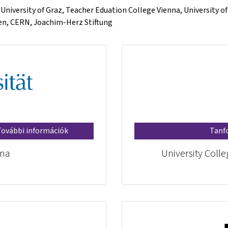
, University of Graz, Teacher Eduation College Vienna, University o
gen, CERN, Joachim-Herz Stiftung
További információk
Tanf
nna
University Coll