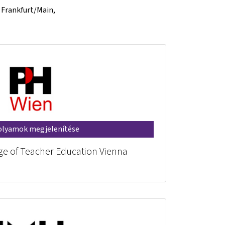
f Frankfurt/Main,
olyamok megjelenítése
ege of Teacher Education Vienna