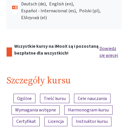
Deutsch ‎(de)‎
English ‎(en)‎
Español - Internacional ‎(es)‎
Polski ‎(pl)‎
Ελληνικά ‎(el)‎
Wszystkie kursy na iMooX są i pozostaną
Dowiedz
bezpłatne dla wszystkich!
się więcej
Szczegóły kursu
Przegląd treści
Ogólne
Treść kursu
Cele nauczania
Wymagania wstępne
Harmonogram kursu
Certyfikat
Licencja
Instruktor kursu