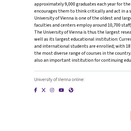
approximately 9,000 graduates each year for thei
encourages them to think critically and act in 
University of Vienna is one of the oldest and larg
faculties and centers employ around 10,700 staff,
The University of Vienna is thus the largest resea
well as its largest educational institution: Curr
and international students are enrolled; with 18
the most diverse range of courses in the country.
also an important institution for continuing edu
University of Vienna online:
{mlang de}Universität Wien{mlang}{mlang other
{mlang de}Universität Wien{mlang}{mlang o
{mlang de}Universität Wien{mlang}{mla
{mlang de}Universität Wien{mlang
{mlang de}Universität Wien{m