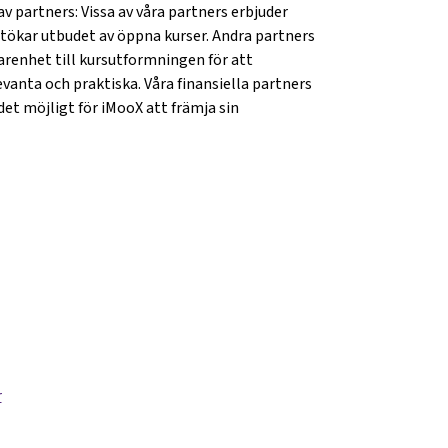
v partners: Vissa av våra partners erbjuder
 utökar utbudet av öppna kurser. Andra partners
farenhet till kursutformningen för att
evanta och praktiska. Våra finansiella partners
et möjligt för iMooX att främja sin
r