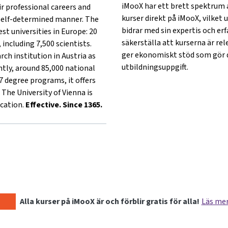
iMooX har ett brett spektrum a
r professional careers and
kurser direkt på iMooX, vilket
a self-determined manner. The
bidrar med sin expertis och er
est universities in Europe: 20
säkerställa att kurserna är rel
 including 7,500 scientists.
ger ekonomiskt stöd som gör d
rch institution in Austria as
utbildningsuppgift.
ently, around 85,000 national
7 degree programs, it offers
 The University of Vienna is
cation.
Effective. Since 1365.
}University of Vienna{mlang}
ther}University of Vienna{mlang}
ng other}University of Vienna{mlang}
}{mlang other}University of Vienna{mlang}
lang}{mlang other}University of Vienna{mlang}
Alla kurser på iMooX är och förblir gratis för alla!
Läs me