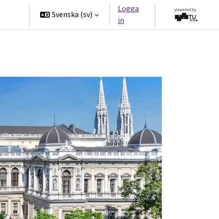
Logga
ners
Svenska ‎(sv)‎
in