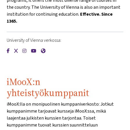
programs, it offers the most diverse range of courses in
the country. The University of Vienna is also an important
institution for continuing education.
Effective. Since
1365.
University of Vienna verkossa:
{mlang de}Universität Wien{mlang}{mlang other}University o
{mlang de}Universität Wien{mlang}{mlang other}Universi
{mlang de}Universität Wien{mlang}{mlang other}Univ
{mlang de}Universität Wien{mlang}{mlang other
{mlang de}Universität Wien{mlang}{mlang o
iMooX:n
yhteistyökumppanit
iMooX:lla on monipuolinen kumppaniverkosto: Jotkut
kumppanimme tarjoavat kursseja iMooX:ssa, mikä
laajentaa julkisten kurssien tarjontaa. Toiset
kumppanimme tuovat kurssien suunnitteluun