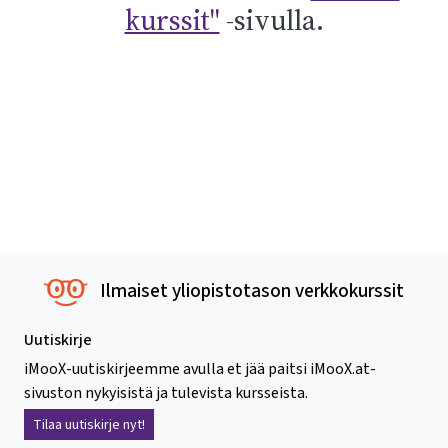
kurssit"
-sivulla.
Ilmaiset yliopistotason verkkokurssit
Uutiskirje
iMooX-uutiskirjeemme avulla et jää paitsi iMooX.at-
sivuston nykyisistä ja tulevista kursseista.
Tilaa uutiskirje nyt!