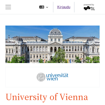
Siirry pääsisältöön
Kirjaudu
Sivupaneeli
University of Vienna