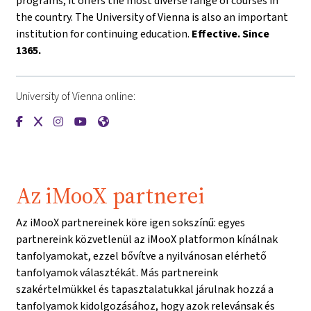
programs, it offers the most diverse range of courses in
the country. The University of Vienna is also an important
institution for continuing education.
Effective. Since
1365.
University of Vienna online:
{mlang de}Universität Wien{mlang}{mlang other}University o
{mlang de}Universität Wien{mlang}{mlang other}Universi
{mlang de}Universität Wien{mlang}{mlang other}Univ
{mlang de}Universität Wien{mlang}{mlang other
{mlang de}Universität Wien{mlang}{mlang o
Az iMooX partnerei
Az iMooX partnereinek köre igen sokszínű: egyes
partnereink közvetlenül az iMooX platformon kínálnak
tanfolyamokat, ezzel bővítve a nyilvánosan elérhető
tanfolyamok választékát. Más partnereink
szakértelmükkel és tapasztalatukkal járulnak hozzá a
tanfolyamok kidolgozásához, hogy azok relevánsak és