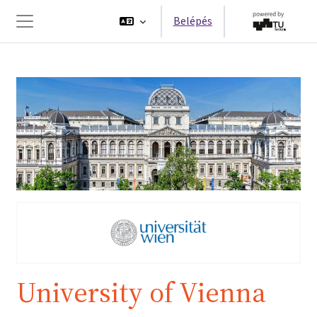
Tovább a fő tartalomhoz
Belépés
Oldalpanel
University of Vienna