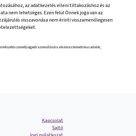
ozásához, az adatkezelés elleni tiltakozáshoz és az
ata nem lehetséges. Ezen felül Önnek joga van az
ozzájárulás visszavonása nem érinti visszamenőlegesen
ötelezettségeket.
, természetes személy egyedi azonosítására alkalmas biometrikus adatok,
Kapcsolat
Sajtó
Jogi nyilatkozat