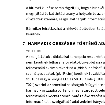
A hírlevél küldése során rögzítjük, hogy a hírlev
megnyitási és kattintási arány, a helyszín és az 
címzettek számára, és így javíthatjuk információ
Bármikor leiratkozhat a hírlevél láblécében talál
kerülnek.
HARMADIK ORSZÁGBA TÖRTÉNŐ AD
YOUTUBE
A szolgáltatók a didaktikai koncepció részeként
nem kerülnek felhasználói adatok továbbításra a 
felhasználó aktívan rákattint a „Videó indítása” 
személyes adatok (pl. IP-cím) kerülnek továbbít
YouTube vagy a Google LLC az 50 U.S. Code § 1881
702”) szerint az amerikai hatóságok felügyelete
harmadik országba történő, meghatározott célú t
felhasználó a kockázatokról való tájékoztatást k
információkat a szolgáltató adatvédelmi irányelv