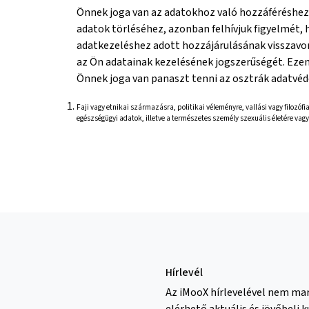
Önnek joga van az adatokhoz való hozzáféréshez,
adatok törléséhez, azonban felhívjuk figyelmét,
adatkezeléshez adott hozzájárulásának visszavon
az Ön adatainak kezelésének jogszerűségét. Ezen 
Önnek joga van panaszt tenni az osztrák adatvéd
Faji vagy etnikai származásra, politikai véleményre, vallási vagy filoz
egészségügyi adatok, illetve a természetes személy szexuális életére vag
Hírlevél
Az iMooX hírlevelével nem mar
elérhető aktuális és jövőbeli 