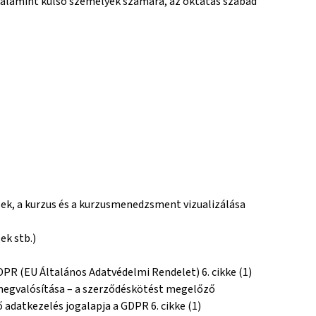
 valamint külső személyek számára, az oktatás szabad
ések, a kurzus és a kurzusmenedzsment vizualizálása
ek stb.)
DPR (EU Általános Adatvédelmi Rendelet) 6. cikke (1)
/megvalósítása – a szerződéskötést megelőző
 adatkezelés jogalapja a GDPR 6. cikke (1)