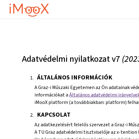
Tovább a fő tartalomhoz
Adatvédelmi nyilatkozat v7
(202
ÁLTALÁNOS INFORMÁCIÓK
A Graz-i Műszaki Egyetemen az Ön adatainak véde
információkat a
Általános adatvédelmi irányelve
iMooX platform (a továbbiakban: platform) felha
KAPCSOLAT
Az adatkezelésért felelős szervezet a Graz-i Műs
A TU Graz adatvédelmi tisztviselője az x-tenti