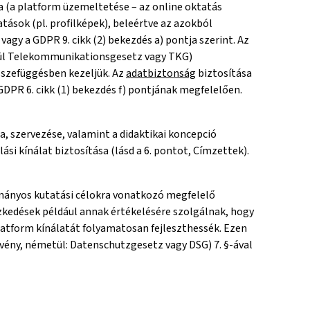
-a (a platform üzemeltetése – az online oktatás
ások (pl. profilképek), beleértve az azokból
agy a GDPR 9. cikk (2) bekezdés a) pontja szerint. Az
etül Telekommunikationsgesetz vagy TKG)
sszefüggésben kezeljük. Az
adatbiztonság
biztosítása
DPR 6. cikk (1) bekezdés f) pontjának megfelelően.
, szervezése, valamint a didaktikai koncepció
ási kínálat biztosítása (lásd a 6. pontot, Címzettek).
mányos kutatási célokra vonatkozó megfelelő
zkedések például annak értékelésére szolgálnak, hogy
latform kínálatát folyamatosan fejleszthessék. Ezen
rvény, németül: Datenschutzgesetz vagy DSG) 7. §-ával