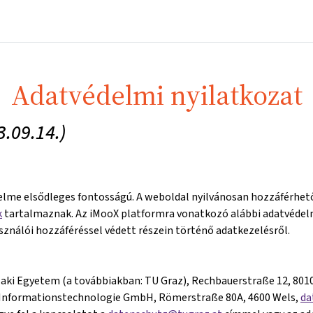
Főoldal
Kurzusok
Információk és támogatás
Partn
Adatvédelmi nyilatkozat
3.09.14.)
lme elsődleges fontosságú. A weboldal nyilvánosan hozzáférhető
k
tartalmaznak. Az iMooX platformra vonatkozó alábbi adatvédelm
sználói hozzáféréssel védett részein történő adatkezelésről.
zaki Egyetem (a továbbiakban: TU Graz), Rechbauerstraße 12, 8010
on Informationstechnologie GmbH, Römerstraße 80A, 4600 Wels,
da