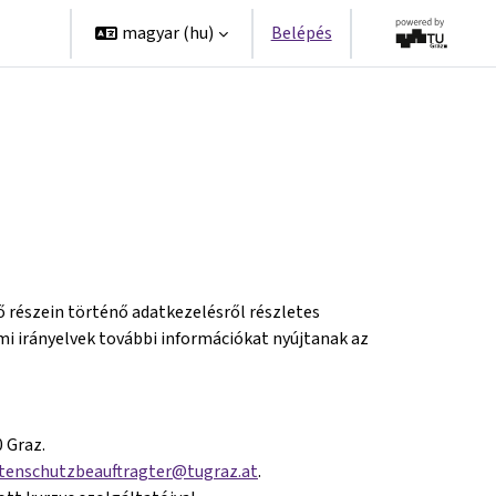
erek
magyar ‎(hu)‎
Belépés
 részein történő adatkezelésről részletes
i irányelvek további információkat nyújtanak az
 Graz.
tenschutzbeauftragter@tugraz.at
.