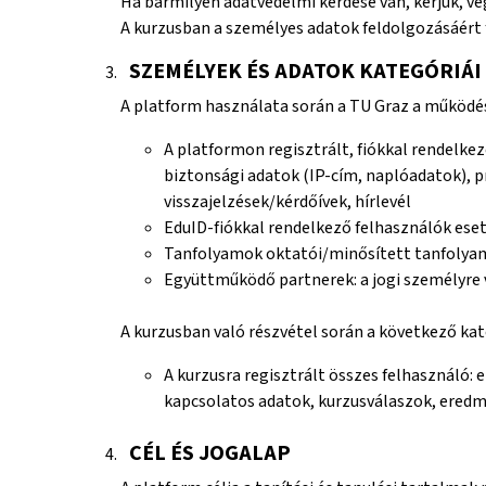
Ha bármilyen adatvédelmi kérdése van, kérjük, ve
A kurzusban a személyes adatok feldolgozásáért f
SZEMÉLYEK ÉS ADATOK KATEGÓRIÁI
A platform használata során a TU Graz a működés
A platformon regisztrált, fiókkal rendelke
biztonsági adatok (IP-cím, naplóadatok), pr
visszajelzések/kérdőívek, hírlevél
EduID-fiókkal rendelkező felhasználók ese
Tanfolyamok oktatói/minősített tanfolyam
Együttműködő partnerek: a jogi személyre
A kurzusban való részvétel során a következő kat
A kurzusra regisztrált összes felhasználó: 
kapcsolatos adatok, kurzusválaszok, eredmé
CÉL ÉS JOGALAP