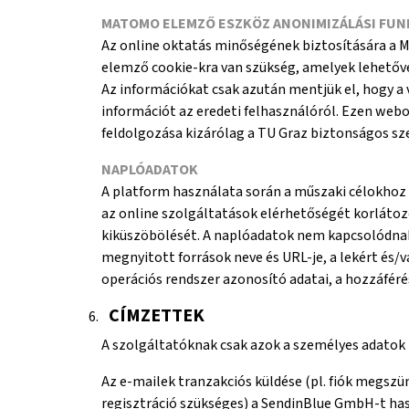
MATOMO ELEMZŐ ESZKÖZ ANONIMIZÁLÁSI FUN
Az online oktatás minőségének biztosítására a 
elemző cookie-kra van szükség, amelyek lehetővé 
Az információkat csak azután mentjük el, hogy a 
információt az eredeti felhasználóról. Ezen web
feldolgozása kizárólag a TU Graz biztonságos sze
NAPLÓADATOK
A platform használata során a műszaki célokhoz 
az online szolgáltatások elérhetőségét korlátoz
kiküszöbölését. A naplóadatok nem kapcsolódnak
megnyitott források neve és URL-je, a lekért és/
operációs rendszer azonosító adatai, a hozzáféré
CÍMZETTEK
A szolgáltatóknak csak azok a személyes adatok
Az e-mailek tranzakciós küldése (pl. fiók megszün
regisztráció szükséges) a SendinBlue GmbH-t ha