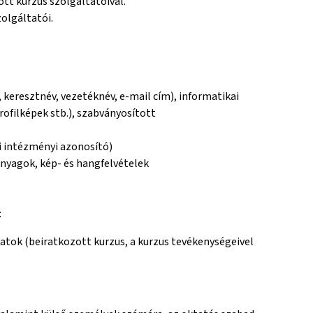
tt kurzus szolgáltatóival.
olgáltatói.
 keresztnév, vezetéknév, e-mail cím), informatikai
rofilképek stb.), szabványosított
i intézményi azonosító)
nyagok, kép- és hangfelvételek
:
datok (beiratkozott kurzus, a kurzus tevékenységeivel