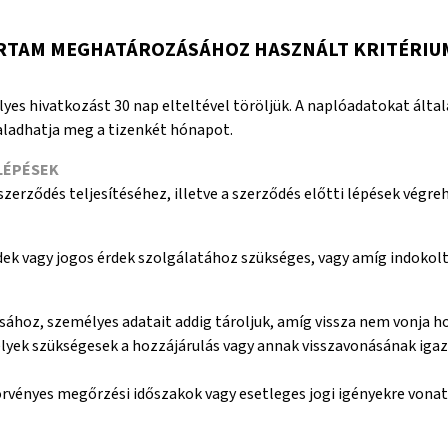
ARTAM MEGHATÁROZÁSÁHOZ HASZNÁLT KRITÉRIU
es hivatkozást 30 nap elteltével töröljük. A naplóadatokat által
haladhatja meg a tizenkét hónapot.
LÉPÉSEK
szerződés teljesítéséhez, illetve a szerződés előtti lépések végr
dek vagy jogos érdek szolgálatához szükséges, vagy amíg indokolt
ához, személyes adatait addig tároljuk, amíg vissza nem vonja h
elyek szükségesek a hozzájárulás vagy annak visszavonásának iga
 törvényes megőrzési időszakok vagy esetleges jogi igényekre vona