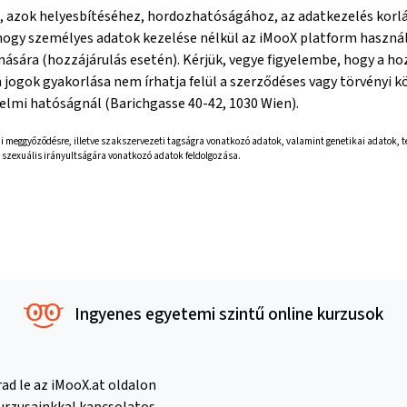
 azok helyesbítéséhez, hordozhatóságához, az adatkezelés korlát
 hogy személyes adatok kezelése nélkül az iMooX platform használ
ására (hozzájárulás esetén). Kérjük, vegye figyelembe, hogy a h
jogok gyakorlása nem írhatja felül a szerződéses vagy törvényi k
elmi hatóságnál (Barichgasse 40-42, 1030 Wien).
ófiai meggyőződésre, illetve szakszervezeti tagságra vonatkozó adatok, valamint genetikai adatok
y szexuális irányultságára vonatkozó adatok feldolgozása.
Ingyenes egyetemi szintű online kurzusok
ad le az iMooX.at oldalon
kurzusainkkal kapcsolatos