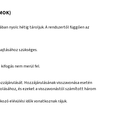
MOK)
ában nyolc hétig tároljuk. A rendszertől függően az
ehajtásához szükséges.
 kifogás nem merül fel.
ozzájárulását. Hozzájárulásának visszavonása esetén
zolásához, és ezeket a visszavonástól számított három
tkozó elévülési idők vonatkoznak rájuk.