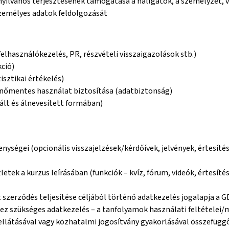
k nyilvános terjesztésének támogatása a hallgatók, a személyzet,
zemélyes adatok feldolgozását
elhasználókezelés, PR, részvételi visszaigazolások stb.)
kció)
isztikai értékelés)
kenőmentes használat biztosítása (adatbiztonság)
lt és álnevesített formában)
enységei (opcionális visszajelzések/kérdőívek, jelvények, értesít
etek a kurzus leírásában (funkciók – kvíz, fórum, videók, értesítés
 szerződés teljesítése céljából történő adatkezelés jogalapja a G
hez szükséges adatkezelés – a tanfolyamok használati feltételei
 ellátásával vagy közhatalmi jogosítvány gyakorlásával összefüggő