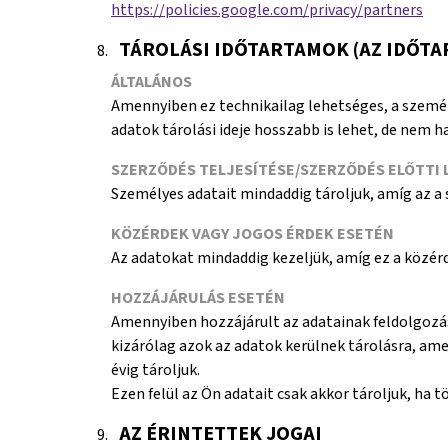
https://policies.google.com/privacy/partners
TÁROLÁSI IDŐTARTAMOK (AZ IDŐT
ÁLTALÁNOS
Amennyiben ez technikailag lehetséges, a személy
adatok tárolási ideje hosszabb is lehet, de nem 
SZERZŐDÉS TELJESÍTÉSE/SZERZŐDÉS ELŐTTI 
Személyes adatait mindaddig tároljuk, amíg az a 
KÖZÉRDEK VAGY JOGOS ÉRDEK ESETÉN
Az adatokat mindaddig kezeljük, amíg ez a közér
HOZZÁJÁRULÁS ESETÉN
Amennyiben hozzájárult az adatainak feldolgozás
kizárólag azok az adatok kerülnek tárolásra, am
évig tároljuk.
Ezen felül az Ön adatait csak akkor tároljuk, ha
AZ ÉRINTETTEK JOGAI