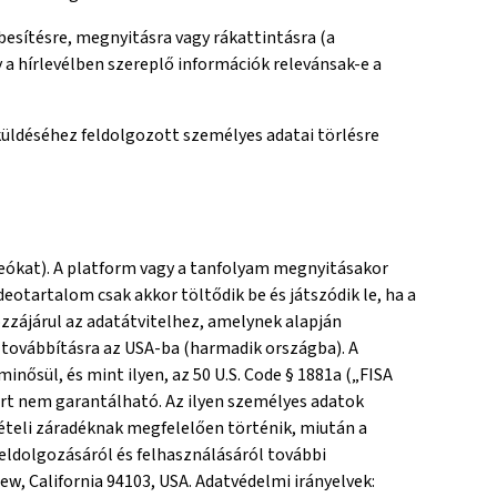
zbesítésre, megnyitásra vagy rákattintásra (a
y a hírlevélben szereplő információk relevánsak-e a
elküldéséhez feldolgozott személyes adatai törlésre
deókat). A platform vagy a tanfolyam megnyitásakor
eotartalom csak akkor töltődik be és játszódik le, ha a
hozzájárul az adatátvitelhez, amelynek alapján
 továbbításra az USA-ba (harmadik országba). A
nősül, és mint ilyen, az 50 U.S. Code § 1881a („FISA
ért nem garantálható. Az ilyen személyes adatok
ételi záradéknak megfelelően történik, miután a
eldolgozásáról és felhasználásáról további
w, California 94103, USA. Adatvédelmi irányelvek: