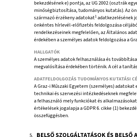
bekezdésének e) pontja, az UG 2002 (osztrák egyet
minőségbiztosítása, tudományos kutatás). Az önk
1
származó érzékeny adatokat
adatkezelésének jog
önkéntes hírlevél-előfizetés feldolgozása céljá
rendelkezéseinek megfelelően, az Általános adat
érdekében a személyes adatok feldolgozása a Graz
HALLGATÓK
A személyes adatok felhasználása és továbbítása
megvalósítása érdekében történik. A cél a tanítási
ADATFELDOLGOZÁS TUDOMÁNYOS KUTATÁSI C
A Graz-i Műszaki Egyetem (személyes) adatokat 
technikai és szervezési intézkedéseknek megfele
a felhasználó mely funkciókat és alkalmazásokat
értékelések jogalapja a GDPR 6. cikke (1) bekezd
összefüggésben.
BELSŐ SZOLGÁLTATÁSOK ÉS BELSŐ 