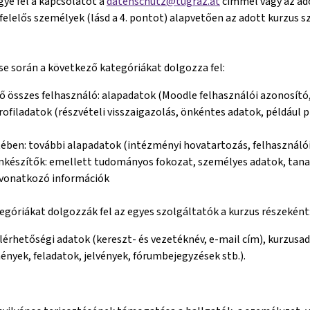
gye fel a kapcsolatot a
datenschutz@tugraz.at
címmel vagy az ado
elelős személyek (lásd a 4. pontot) alapvetően az adott kurzus sz
e során a következő kategóriákat dolgozza fel:
ző összes felhasználó: alapadatok (Moodle felhasználói azonosító,
ofiladatok (részvételi visszaigazolás, önkéntes adatok, például p
tében: további alapadatok (intézményi hovatartozás, felhasználó
készítők: emellett tudományos fokozat, személyes adatok, tana
 vonatkozó információk
egóriákat dolgozzák fel az egyes szolgáltatók a kurzus részeként
elérhetőségi adatok (kereszt- és vezetéknév, e-mail cím), kurzusa
nyek, feladatok, jelvények, fórumbejegyzések stb.).