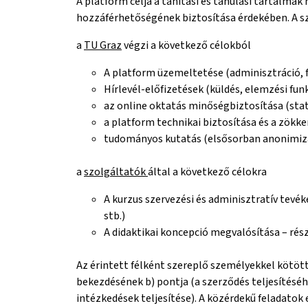
A platform célja a tanítási és tanulási tartalma
hozzáférhetőségének biztosítása érdekében. A s
a
TU Graz
végzi a következő célokból
A platform üzemeltetése (adminisztráció, f
Hírlevél-előfizetések (küldés, elemzési fun
az online oktatás minőségbiztosítása (stat
a platform technikai biztosítása és a zök
tudományos kutatás (elsősorban anonimizá
a
szolgáltatók
által a következő célokra
A kurzus szervezési és adminisztratív tevék
stb.)
A didaktikai koncepció megvalósítása – részl
Az érintett félként szereplő személyekkel kötött
bekezdésének b) pontja (a szerződés teljesítésé
intézkedések teljesítése). A közérdekű feladatok