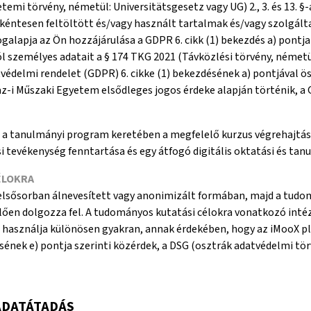
emi törvény, németül: Universitätsgesetz vagy UG) 2., 3. és 13. §
éntesen feltöltött és/vagy használt tartalmak és/vagy szolgáltat
alapja az Ön hozzájárulása a GDPR 6. cikk (1) bekezdés a) pontja v
ból személyes adatait a § 174 TKG 2021 (Távközlési törvény, ném
védelmi rendelet (GDPR) 6. cikke (1) bekezdésének a) pontjával ö
-i Műszaki Egyetem elsődleges jogos érdeke alapján történik, a G
 a tanulmányi program keretében a megfelelő kurzus végrehajtása
 tevékenység fenntartása és egy átfogó digitális oktatási és tanul
ÉLOKRA
elsősorban álnevesített vagy anonimizált formában, majd a tudo
lően dolgozza fel. A tudományos kutatási célokra vonatkozó inté
 használja különösen gyakran, annak érdekében, hogy az iMooX p
ésének e) pontja szerinti közérdek, a DSG (osztrák adatvédelmi tö
ADATÁTADÁS