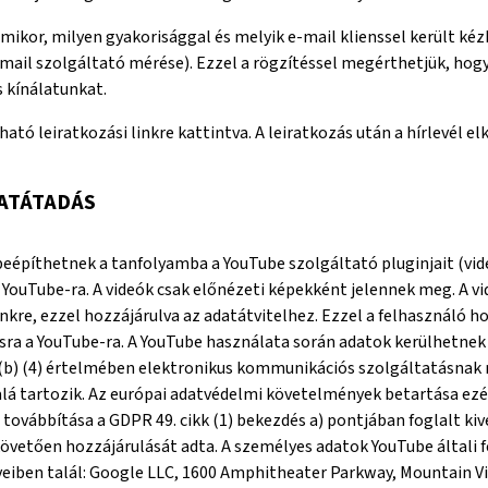
él mikor, milyen gyakorisággal és melyik e-mail klienssel került ké
e-mail szolgáltató mérése). Ezzel a rögzítéssel megérthetjük, hog
s kínálatunkat.
ható leiratkozási linkre kattintva. A leiratkozás után a hírlevél 
ATÁTADÁS
 beépíthetnek a tanfolyamba a YouTube szolgáltató pluginjait (vi
YouTube-ra. A videók csak előnézeti képekként jelennek meg. A vid
linkre, ezzel hozzájárulva az adatátvitelhez. Ezzel a felhasználó 
ásra a YouTube-ra. A YouTube használata során adatok kerülhetnek
 (b) (4) értelmében elektronikus kommunikációs szolgáltatásnak mi
 alá tartozik. Az európai adatvédelmi követelmények betartása ez
ovábbítása a GDPR 49. cikk (1) bekezdés a) pontjában foglalt kiv
övetően hozzájárulását adta. A személyes adatok YouTube általi f
eiben talál: Google LLC, 1600 Amphitheater Parkway, Mountain Vie