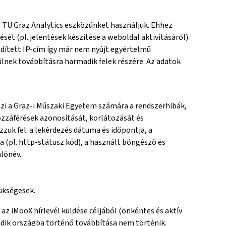
 TU Graz Analytics eszközünket használjuk. Ehhez
ét (pl. jelentések készítése a weboldal aktivitásáról).
idített IP-cím így már nem nyújt egyértelmű
lnek továbbításra harmadik felek részére. Az adatok
zi a Graz-i Műszaki Egyetem számára a rendszerhibák,
ozzáférések azonosítását, korlátozását és
k fel: a lekérdezés dátuma és időpontja, a
a (pl. http-státusz kód), a használt böngésző és
álónév.
ükségesek.
az iMooX hírlevél küldése céljából (önkéntes és aktív
dik országba történő továbbítása nem történik.