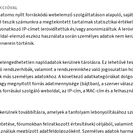
KCIÓVAL
Matomo nyílt forráskódú webelemző szolgáltatáson alapuló, saját
teszik számunkra a megtekintett tartalmak statisztikai értékelés
vonatkozó IP-címet lerövidítettük és/vagy anonimizáltuk. A leröv
oldal-elemző eszköz használata során személyes adatok nem kerü
rverein történik.
elengedhetetlen naplóadatok kerülnek tárolásra. Ez lehetővé tes
ó rendszerhibák, valamint a rendszereinkhez való jogosulatlan h
 más személyes adatokhoz. A következő adatkategóriákat dolgozzu
vagy megnyitott forrás adatmennyisége (bájtban), a szerver válasz
s forrásául szolgáló weboldal, az IP-cím, a MAC-cím és a felhaszn
 kerülnek továbbításra, amelyek a tanfolyam lebonyolításához sz
tetése, fórumokban feliratkozott értesítések) céljából, valamint 
sználjuk megbízott adatfeldolgozóként. Személyes adatok harma