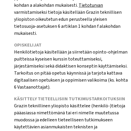
kohdan a alakohdan mukaisesti.
Tietoturvan
varmistamiseksi tietoja käsitellään Grazin teknillisen
yliopiston oikeutetun edun perusteella yleisen
tietosuoja-asetuksen 6 artiklan 1 kohdan f alakohdan
mukaisesti.
OPISKELIJAT
Henkilötietoja käsitellään ja siirretään opinto-ohjelman
puitteissa kyseisen kurssin toteuttamiseksi,
järjestämiseksi sekä didaktisen konseptin käyttämiseksi.
Tarkoitus on pitää opetus käynnissä ja tarjota kattava
digitaalisen opetuksen ja oppimisen valikoima (ks. kohta
6 Vastaanottajat).
KÄSITTELY TIETEELLISIIN TUTKIMUSTARKOITUKSIIN
Grazin teknillinen yliopisto käsittelee (henkilö-)tietoja
pääasiassa nimettömänä tai eri nimelle muutetussa
muodossa ja edelleen tieteelliseen tutkimukseen
käytettävien asianmukaisten teknisten ja