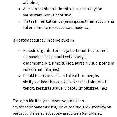
arviointi)
Alustan tekninen toiminta ja sujuvan käytön
varmistaminen (tietoturva)
Tieteellinen tutkimus (ensisijaisesti nimettömänä
tai eri nimelle muutetussa muodossa)
järjestäjät
seuraaviin tarkoituksiin:
Kurssin organisatoriset ja hallinnolliset toimet
(vapaaehtoiset palautteet/kyselyt,
osaamismerkit, ilmoitukset, kurssin visualisointi ja
kurssin hallinta jne.)
Didaktisten konseptien toteuttaminen, ks.
yksityiskohdat kurssin kuvauksesta (toiminnot:
tentit, keskustelualue, videot, ilmoitukset jne.)
Tietojen käsittely sellaisen sopimuksen
täytäntöönpanemiseksi, jonka osapuoli rekisteröity on,
perustuu yleisen tietosuoja-asetuksen 6 artiklan 1