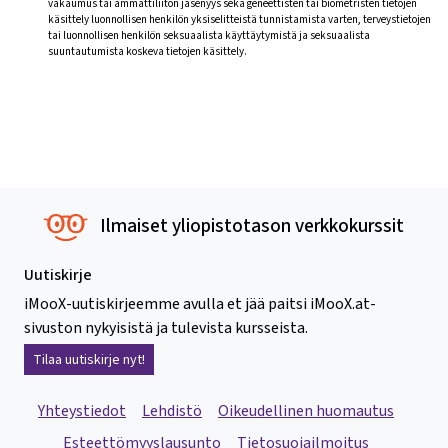
vakaumus tai ammattiliiton jäsenyys sekä geneettisten tai biometristen tietojen
käsittely luonnollisen henkilön yksiselitteistä tunnistamista varten, terveystietojen
tai luonnollisen henkilön seksuaalista käyttäytymistä ja seksuaalista
suuntautumista koskeva tietojen käsittely.
Ilmaiset yliopistotason verkkokurssit
Uutiskirje
iMooX-uutiskirjeemme avulla et jää paitsi iMooX.at-
sivuston nykyisistä ja tulevista kursseista.
Tilaa uutiskirje nyt!
Yhteystiedot
Lehdistö
Oikeudellinen huomautus
Esteettömyyslausunto
Tietosuojailmoitus