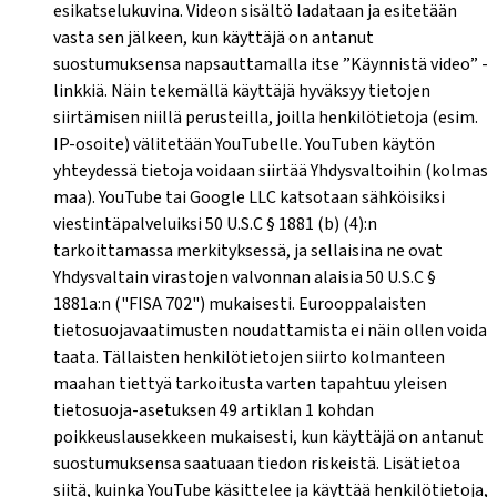
esikatselukuvina. Videon sisältö ladataan ja esitetään
vasta sen jälkeen, kun käyttäjä on antanut
suostumuksensa napsauttamalla itse ”Käynnistä video” -
linkkiä. Näin tekemällä käyttäjä hyväksyy tietojen
siirtämisen niillä perusteilla, joilla henkilötietoja (esim.
IP-osoite) välitetään YouTubelle. YouTuben käytön
yhteydessä tietoja voidaan siirtää Yhdysvaltoihin (kolmas
maa). YouTube tai Google LLC katsotaan sähköisiksi
viestintäpalveluiksi 50 U.S.C § 1881 (b) (4):n
tarkoittamassa merkityksessä, ja sellaisina ne ovat
Yhdysvaltain virastojen valvonnan alaisia ​​50 U.S.C §
1881a:n ("FISA 702") mukaisesti. Eurooppalaisten
tietosuojavaatimusten noudattamista ei näin ollen voida
taata. Tällaisten henkilötietojen siirto kolmanteen
maahan tiettyä tarkoitusta varten tapahtuu yleisen
tietosuoja-asetuksen 49 artiklan 1 kohdan
poikkeuslausekkeen mukaisesti, kun käyttäjä on antanut
suostumuksensa saatuaan tiedon riskeistä. Lisätietoa
siitä, kuinka YouTube käsittelee ja käyttää henkilötietoja,