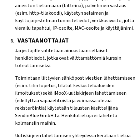
aineiston tietomäärä (bitteinä), palvelimen vastaus
(esim. http-tilakoodi), käytetyn selaimen ja
käyttöjärjestelmän tunnistetiedot, verkkosivusto, jolta
vierailu tapahtui, IP-osoite, MAC-osoite ja käyttäjänimi.
VASTAANOTTAJAT
Järjestäjille välitetään ainoastaan sellaiset
henkilötiedot, jotka ovat välttämättömiä kurssin
toteuttamiseksi.
Toimintaan liittyvien sähköpostiviestien lähettämiseen
(esim. tilin lopetus, tilatut keskustelualueiden
ilmoitukset) sekä iMooX-uutiskirjeen lähettämiseen
(edellyttää vapaaehtoista ja voimassa olevaa
rekisteröintiä) käytetään tilausten käsittelijänä
SendinBlue GmbH:ta. Henkilötietoja ei lähetetä
kolmansiin maihin.
Uutiskirjeen lähettämisen yhteydessä kerätään tietoa