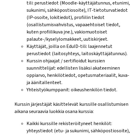
tili: perustiedot (Moodle-käyttäjätunnus, etunimi,
sukunimi, sähköpostiosoite), IT-tietoturvatiedot
(IP-osoite, lokitiedot), profiilin tiedot
(osallistumisvahvistus, vapaaehtoiset tiedot,
kuten profiilikuva jne.), vakiomuotoiset
palaute-/kyselylomakkeet, uutiskirjeet.
Käyttäjät, joilla on EduID-tili: laajennetut
perustiedot (laitosyhteys, laitoskäyttäjätunnus).
Kurssin ohjaajat / sertifioidut kurssien
suunnittelijat: edellisten lisäksi akateeminen
oppiarvo, henkilötiedot, opetusmateriaalit, kuva-
ja äänitallenteet.
Yhteistyökumppanit: oikeushenkilön tiedot.
Kurssin järjestäjät käsittelevät kurssille osallistumisen
aikana seuraavia luokkia osana kurssia:
Kaikki kurssille rekisteröityneet henkilöt:
yhteystiedot (etu- ja sukunimi, sähköpostiosoite),