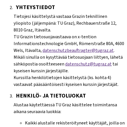
YHTEYSTIEDOT
Tietojesi käsittelystä vastaaa Grazin teknillinen
yliopisto (jäljempänä: TU Graz), Rechbauerstraße 12,
8010 Graz, Itävalta.
TU Grazin tietosuojavastaava on x-tention
Informationstechnologie GmbH, Römerstraße 80A, 4600
Wels, Itävalta,
datenschutzbeauftragter@tugraz.at
.
Mikäli sinulla on kysyttävää tietosuojaan liittyen, lähetä
sähköpostia osoitteeseen
datenschutz@tugraz.at
tai
kyseisen kurssin järjestäjille.
Kurssilla henkilötietojen käsittelystä (ks. kohta 4)
vastaavat pääsääntöisesti kyseisen kurssin järjestäjät.
HENKILÖ- JA TIETOLUOKAT
Alustaa käytettäessä TU Graz käsittelee toimintansa
aikana seuraavia luokkia:
Kaikki alustalle rekisteröityneet käyttäjät, joilla on