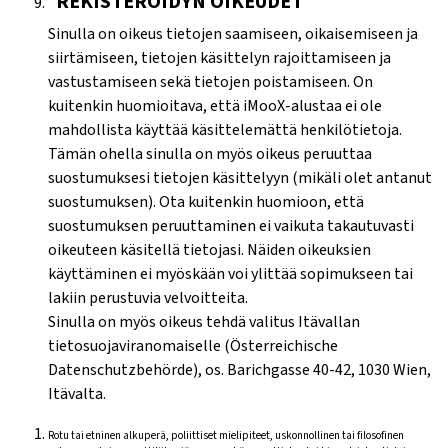
REKISTERÖIDYN OIKEUDET
Sinulla on oikeus tietojen saamiseen, oikaisemiseen ja
siirtämiseen, tietojen käsittelyn rajoittamiseen ja
vastustamiseen sekä tietojen poistamiseen. On
kuitenkin huomioitava, että iMooX-alustaa ei ole
mahdollista käyttää käsittelemättä henkilötietoja.
Tämän ohella sinulla on myös oikeus peruuttaa
suostumuksesi tietojen käsittelyyn (mikäli olet antanut
suostumuksen). Ota kuitenkin huomioon, että
suostumuksen peruuttaminen ei vaikuta takautuvasti
oikeuteen käsitellä tietojasi. Näiden oikeuksien
käyttäminen ei myöskään voi ylittää sopimukseen tai
lakiin perustuvia velvoitteita.
Sinulla on myös oikeus tehdä valitus Itävallan
tietosuojaviranomaiselle (Österreichische
Datenschutzbehörde), os. Barichgasse 40-42, 1030 Wien,
Itävalta.
Rotu tai etninen alkuperä, poliittiset mielipiteet, uskonnollinen tai filosofinen