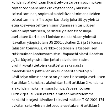
kohdan b alakohtaan (käsittely on tarpeen sopimuksen
täytäntöönpanemiseksi: käyttöehdot / kurssien
toteuttaminen, sopimusta edeltävien toimenpiteiden
toteuttaminen). Tietojen käsittely, joka liittyy yleistä
etua koskevan tehtävän suorittamiseen tai julkisen
vallan käyttämiseen, perustuu yleisen tietosuoja-
asetuksen 6 artiklan 1 kohdan e alakohtaan yhdessä
Itävallan yliopistolain UG 2002 pykälien 2, 3 ja 13 kanssa
(alustan toimivuus, verkko-opetuksen ja tieteellisen
tutkimuksen laadunvarmistus). Vapaaehtoisesti ladatun
ja/tai käytetyn sisällön ja/tai palveluiden (esim.
profiilikuvat) tietojen käsittelyn sekä näistä
1
mahdollisesti johtuvien arkaluonteisten tietojen
käsittelyn oikeusperusta on yleisen tietosuoja-asetuksen
6 artiklan 1 kohdan a alakohdan tai 9 artiklan 2 kohdan a
alakohdan mukainen suostumus. Vapaaehtoisen
uutiskirjetilauksen käsittelemiseen käsittelemme
henkilötietojasi Itävallan televiestintälain TKG 2021 174
pykälän sekä yleisen tietosuoja-asetuksen 6 artiklan 1