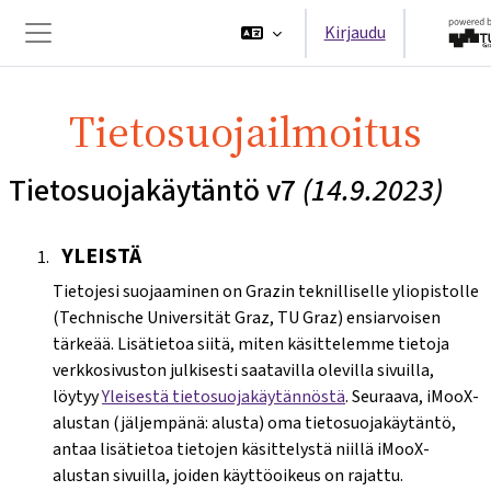
Siirry pääsisältöön
Kirjaudu
Sivupaneeli
Tietosuojailmoitus
Tietosuojakäytäntö v7
(14.9.2023)
YLEISTÄ
Tietojesi suojaaminen on Grazin teknilliselle yliopistolle
(Technische Universität Graz, TU Graz) ensiarvoisen
tärkeää. Lisätietoa siitä, miten käsittelemme tietoja
verkkosivuston julkisesti saatavilla olevilla sivuilla,
löytyy
Yleisestä tietosuojakäytännöstä
. Seuraava, iMooX-
alustan (jäljempänä: alusta) oma tietosuojakäytäntö,
antaa lisätietoa tietojen käsittelystä niillä iMooX-
alustan sivuilla, joiden käyttöoikeus on rajattu.