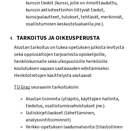
kurssin tiedot (kurssi, jolle on ilmoittauduttu,
kurssin aktiviteetteihin liittyvät tiedot,
kurssipalautteet, tulokset, tehtävät, merkinnät,
osallistuminen keskustelualueilla jne.).
TARKOITUS JA OIKEUSPERUSTA
Alustan tarkoitus on tukea opetuksen julkista levitystä
sekä oppisisältöjen tarjoamista opiskelijoille,
henkilökunnalle sekä ulkopuolisille henkilöille
koulutuksen vapaan saatavuuden edistämiseksi.
Henkilötietojen käsittelystä vastaavat
TU Graz
seuraaviin tarkoituksiin:
Alustan toiminta (ylläpito, käyttäjien hallinta,
tiedotus, osallistumisvahvistukset jne.).
Uutiskirjetilaukset (lähettäminen,
analysointitoiminnot)
Verkko-opetuksen laadunvalvonta (tilastollinen