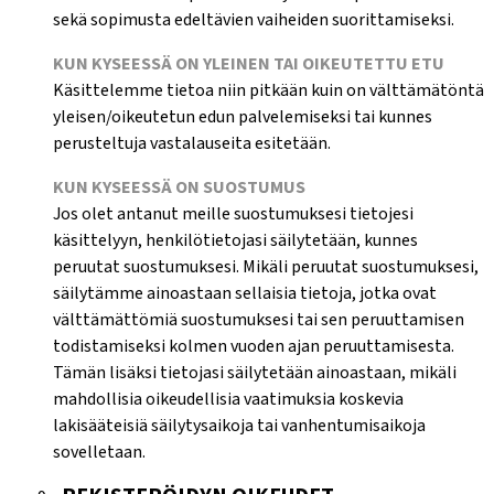
sekä sopimusta edeltävien vaiheiden suorittamiseksi.
KUN KYSEESSÄ ON YLEINEN TAI OIKEUTETTU ETU
Käsittelemme tietoa niin pitkään kuin on välttämätöntä
yleisen/oikeutetun edun palvelemiseksi tai kunnes
perusteltuja vastalauseita esitetään.
KUN KYSEESSÄ ON SUOSTUMUS
Jos olet antanut meille suostumuksesi tietojesi
käsittelyyn, henkilötietojasi säilytetään, kunnes
peruutat suostumuksesi. Mikäli peruutat suostumuksesi,
säilytämme ainoastaan sellaisia tietoja, jotka ovat
välttämättömiä suostumuksesi tai sen peruuttamisen
todistamiseksi kolmen vuoden ajan peruuttamisesta.
Tämän lisäksi tietojasi säilytetään ainoastaan, mikäli
mahdollisia oikeudellisia vaatimuksia koskevia
lakisääteisiä säilytysaikoja tai vanhentumisaikoja
sovelletaan.