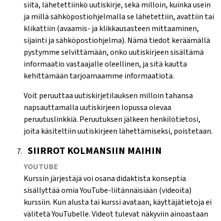
siitä, lähetettiinkö uutiskirje, sekä milloin, kuinka usein
ja millä sähköpostiohjelmalla se lähetettiin, avattiin tai
klikattiin (avaamis- ja klikkausasteen mittaaminen,
sijainti ja sähköpostiohjelma). Nämä tiedot keräämällä
pystymme selvittämään, onko uutiskirjeen sisältämä
informaatio vastaajalle oleellinen, ja sitä kautta
kehittämään tarjoamaamme informaatiota.
Voit peruuttaa uutiskirjetilauksen milloin tahansa
napsauttamalla uutiskirjeen lopussa olevaa
peruutuslinkkiä. Peruutuksen jälkeen henkilötietosi,
joita käsiteltiin uutiskirjeen lähettämiseksi, poistetaan.
SIIRROT KOLMANSIIN MAIHIN
YOUTUBE
Kurssin järjestäjä voi osana didaktista konseptia
sisällyttää omia YouTube-liitännäisiään (videoita)
kurssiin. Kun alusta tai kurssi avataan, käyttäjätietoja ei
välitetä YouTubelle. Videot tulevat näkyviin ainoastaan