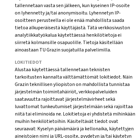
tallennetaan vasta sen jälkeen, kun kyseinen IP-osoite
on lyhennetty ja/tai anonymisoitu. Lyhennetyn IP-
osoitteen perusteella ei ole enää mahdollista saada
tietoa alkuperäisestä käyttäjästä. Tätä verkkosivuston
analytiikkatyökalua käytettäessä henkilötietoja ei
siirretä kolmansille osapuolille. Tietoja käsitellään
ainoastaan TU Grazin suojatuilla palvelimilla.
LOKITIEDOT
Alustaa käytettäessä tallennetaan teknisten
tarkoitusten kannalta välttämättömät lokitiedot. Näin
Grazin teknillisen yliopiston on mahdollista tunnistaa
järjestelmän toimintahäiriöt, verkkopalveluiden
saatavuutta rajoittavat järjestelmävirheet sekä
luvattomat tunkeutumiset järjestelmään sekä rajoittaa
niitä tai eliminoida ne. Lokitietoja ei yhdistetä mihinkään
muihin henkilötietoihin. Käsiteltävät tiedot ovat
seuraavat: Kyselyn päivämäärä ja kellonaika, käytettyjen
aineistojen nimi ja URL-osoite, pyydetyn ja/tai käytetyn