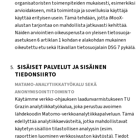
organisatoristen toimenpiteiden mukaisesti, esimerkiksi
arvioidakseen, mitä toimintoja ja sovelluksia käyttäjä
käyttää erityisen usein. Tämä tehdään, jotta iMooX-
alustan tarjontaa on mahdollista jatkuvasti kehittää.
Näiden arviointien oikeusperusta on yleisen tietosuoja-
asetuksen 6 artiklan 1 kohdan e alakohdan mukainen
oikeutettu etu sekä Itävallan tietosuojalain DSG 7 pykälä.
SISÄISET PALVELUT JA SISÄINEN
TIEDONSIIRTO
MATAMO-ANALYTIIKKATYÖKALU SEKÄ
ANONYMISOINTITOIMINTO
Käytämme verkko-ohjauksen laadunvarmistukseen TU
Grazin analytiikkatyökalua, joka perustuu avoimen
lähdekoodin Matomo-verkkoanalytiikkapalveluun. Tämä
edellyttää analytiikkaevästeitä, jotka mahdollistavat
käytetyn sisällön tilastollisen analyysin (esim.
raporttien luominen verkkosivuston käytöstä). Tiedot